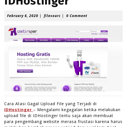
IDHostinger
F
f
February 6, 2020
|
filesourc
|
0 Comment
e
i
b
l
r
e
u
s
a
o
r
u
y
r
6
c
,
2
0
2
0
Cara Atasi Gagal Upload File yang Terjadi di
IDHostinger
– Mengalami kegagalan ketika melakukan
upload file di IDHostinger tentu saja akan membuat
para pengembang website merasa frustasi karena harus