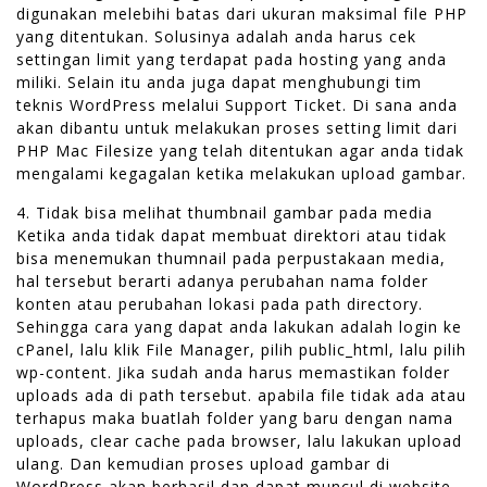
digunakan melebihi batas dari ukuran maksimal file PHP
yang ditentukan. Solusinya adalah anda harus cek
settingan limit yang terdapat pada hosting yang anda
miliki. Selain itu anda juga dapat menghubungi tim
teknis WordPress melalui Support Ticket. Di sana anda
akan dibantu untuk melakukan proses setting limit dari
PHP Mac Filesize yang telah ditentukan agar anda tidak
mengalami kegagalan ketika melakukan upload gambar.
4. Tidak bisa melihat thumbnail gambar pada media
Ketika anda tidak dapat membuat direktori atau tidak
bisa menemukan thumnail pada perpustakaan media,
hal tersebut berarti adanya perubahan nama folder
konten atau perubahan lokasi pada path directory.
Sehingga cara yang dapat anda lakukan adalah login ke
cPanel, lalu klik File Manager, pilih public_html, lalu pilih
wp-content. Jika sudah anda harus memastikan folder
uploads ada di path tersebut. apabila file tidak ada atau
terhapus maka buatlah folder yang baru dengan nama
uploads, clear cache pada browser, lalu lakukan upload
ulang. Dan kemudian proses upload gambar di
WordPress akan berhasil dan dapat muncul di website.