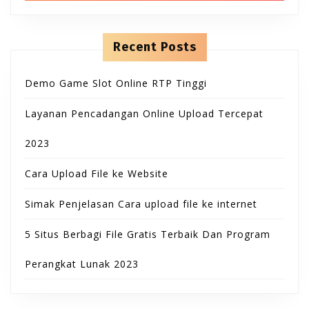
B
T
h
n
f
t
u
o
e
O
r
n
Recent Posts
t
:
t
N
Demo Game Slot Online RTP Tinggi
t
Layanan Pencadangan Online Upload Tercepat
o
2023
n
Cara Upload File ke Website
Simak Penjelasan Cara upload file ke internet
5 Situs Berbagi File Gratis Terbaik Dan Program
Perangkat Lunak 2023