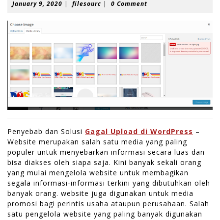
J
f
January 9, 2020
|
filesourc
|
0 Comment
a
i
n
l
u
e
a
s
r
o
y
u
9
r
,
c
2
0
2
0
Penyebab dan Solusi
Gagal Upload di WordPress
–
Website merupakan salah satu media yang paling
populer untuk menyebarkan informasi secara luas dan
bisa diakses oleh siapa saja. Kini banyak sekali orang
yang mulai mengelola website untuk membagikan
segala informasi-informasi terkini yang dibutuhkan oleh
banyak orang. website juga digunakan untuk media
promosi bagi perintis usaha ataupun perusahaan. Salah
satu pengelola website yang paling banyak digunakan