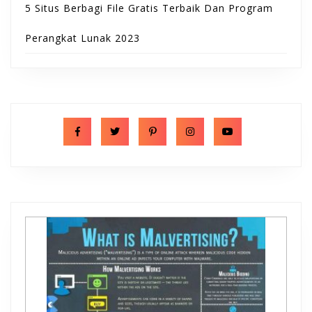
5 Situs Berbagi File Gratis Terbaik Dan Program
Perangkat Lunak 2023
F
T
P
I
Y
a
w
i
n
o
c
i
n
s
u
e
t
t
t
t
b
t
e
a
u
o
e
r
g
b
o
r
e
r
e
k
s
a
t
m