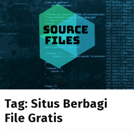
S
C
k
i
L
p
t
o
O
c
o
S
n
t
e
E
n
O
t
S
B
k
p
i
Tag:
Situs Berbagi
U
p
e
t
File Gratis
o
T
n
c
o