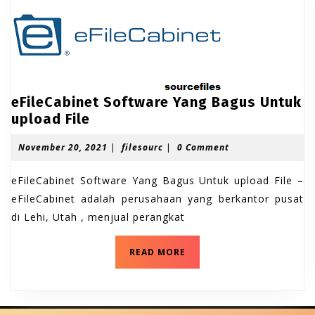
eFileCabinet Software Yang Bagus Untuk
e
upload File
F
N
f
November 20, 2021
|
filesourc
|
0 Comment
i
o
i
l
v
l
eFileCabinet Software Yang Bagus Untuk upload File –
e
e
e
m
s
eFileCabinet adalah perusahaan yang berkantor pusat
C
b
o
di Lehi, Utah , menjual perangkat
a
e
u
b
r
r
2
c
e
i
READ MORE
0
F
n
,
i
e
2
l
0
e
t
2
C