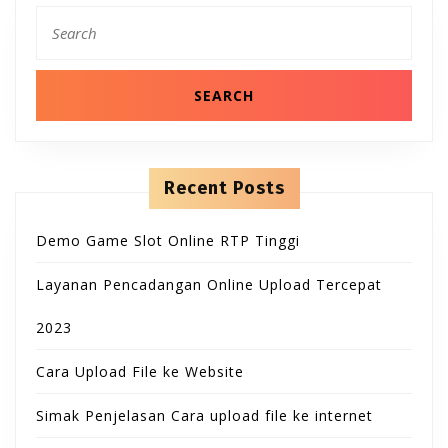
B
T
n
S
t
e
u
e
O
a
n
r
t
t
c
N
h
t
f
o
o
r
Recent Posts
:
n
Demo Game Slot Online RTP Tinggi
Layanan Pencadangan Online Upload Tercepat
2023
Cara Upload File ke Website
Simak Penjelasan Cara upload file ke internet