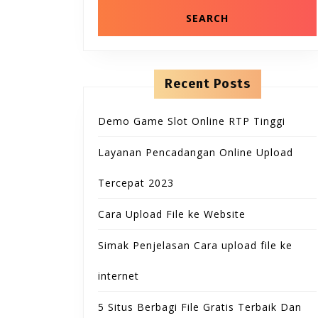
n
r
t
c
e
h
n
f
t
o
r
Recent Posts
:
Demo Game Slot Online RTP Tinggi
Layanan Pencadangan Online Upload
Tercepat 2023
Cara Upload File ke Website
Simak Penjelasan Cara upload file ke
internet
5 Situs Berbagi File Gratis Terbaik Dan