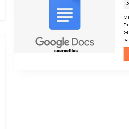
D
M
Do
pe
ba