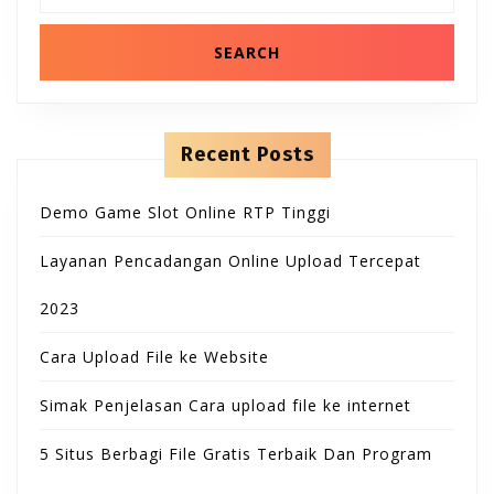
B
T
n
a
t
r
u
e
c
O
n
h
t
t
f
N
o
t
r
Recent Posts
:
o
Demo Game Slot Online RTP Tinggi
n
Layanan Pencadangan Online Upload Tercepat
2023
Cara Upload File ke Website
Simak Penjelasan Cara upload file ke internet
5 Situs Berbagi File Gratis Terbaik Dan Program