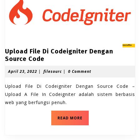
Upload File Di Codeigniter Dengan
U
Source Code
p
A
f
April 23, 2022
|
filesourc
|
0 Comment
l
p
i
o
r
l
Upload File Di Codeigniter Dengan Source Code –
a
i
e
l
s
Upload A File In Codeigniter adalah sistem berbasis
d
2
o
web yang berfungsi penuh.
F
3
u
i
,
r
2
c
U
l
READ MORE
0
p
e
2
l
D
2
o
a