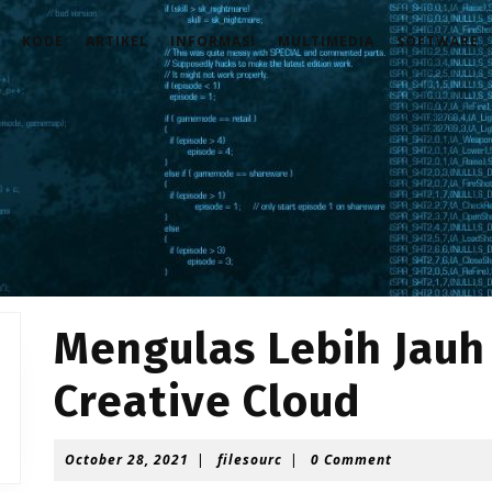
KODE
ARTIKEL
INFORMASI
MULTIMEDIA
SOFTWARE
Mengulas Lebih Jauh
Creative Cloud
O
f
October 28, 2021
|
filesourc
|
0 Comment
c
i