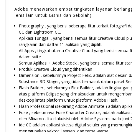
Adobe menawarkan empat tingkatan layanan berlangga
jenis lain untuk Bisnis dan Sekolah):
Photography , yang berisi beberapa fitur terkait fotografi
CC dan Lightroom CC.
Aplikasi Tunggal , yang berisi semua fitur Creative Cloud pl
rangkaian dari daftar 11 aplikasi yang dipilih.
All Apps , tingkat utama Creative Cloud yang berisi semua f
dalam suite.
Semua Aplikasi + Adobe Stock , yang berisi semua fitur stan
Produk Creative Cloud yang dihentikan
Dimension , sebelumnya Project Felix, adalah alat desain d
Substance 3D Stager, yang tidak termasuk dalam paket Semu
Flash Builder , sebelumnya Flex Builder, adalah lingkungan
atas platform Eclipse yang dimaksudkan untuk mengembangka
desktop lintas platform untuk platform Adobe Flash.
Flash Professional (sekarang Adobe Animate ) adalah aplik
Fuse , sebelumnya Fuse Character Creator, adalah aplikas
oleh Mixamo . Itu diakuisisi oleh Adobe Systems pada Juni 
Ide CC adalah aplikasi sketsa digital seluler yang memung
menggunakan vektor, lapisan, dan tema warna.