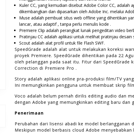
Kuler CC, yang kemudian disebut Adobe Color CC, adalah apl
dikembangkan dan dipasarkan oleh Adobe Inc. melalui Adob
Muse adalah pembuat situs web offline yang dihentikan y
lancar, atau adaptif , tanpa perlu menulis kode .
Premiere Clip adalah perangkat lunak pengeditan video berb
Pratinjau CC adalah aplikasi untuk melihat pratinjau desain s
Scout adalah alat profil untuk file Flash SWF.
SpeedGrade adalah alat untuk melakukan koreksi wa
proyek Premiere. SpeedGrade dihentikan pada 22 Agu
oleh pelanggan pada saat itu. Fitur dari SpeedGrade k
Correction di Premiere Pro .
Story adalah aplikasi online pra-produksi film/TV yan
Ini memungkinkan pengguna untuk membuat skrip film
Voco adalah belum pernah dirilis editing audio dan m
dengan Adobe yang memungkinkan editing baru dan g
Penerimaan
Perubahan dari lisensi abadi ke model berlangganan d
Meskipun model berbasis cloud Adobe menyebabkan k