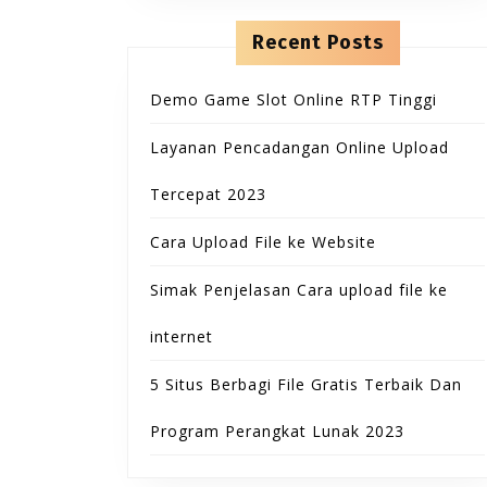
n
o
t
r
Recent Posts
e
:
n
t
Demo Game Slot Online RTP Tinggi
Layanan Pencadangan Online Upload
Tercepat 2023
Cara Upload File ke Website
Simak Penjelasan Cara upload file ke
internet
5 Situs Berbagi File Gratis Terbaik Dan
Program Perangkat Lunak 2023