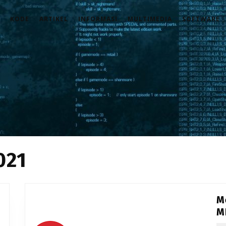
KODE
ARTIKEL
INFORMASI
MULTIMEDIA
SOFTWARE
021
M
M