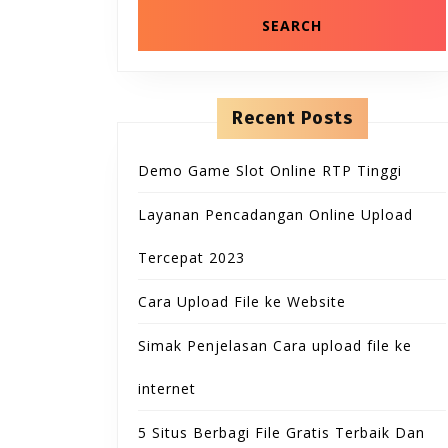
n
r
t
c
e
h
n
f
t
o
r
Recent Posts
:
Demo Game Slot Online RTP Tinggi
Layanan Pencadangan Online Upload
Tercepat 2023
Cara Upload File ke Website
Simak Penjelasan Cara upload file ke
internet
5 Situs Berbagi File Gratis Terbaik Dan