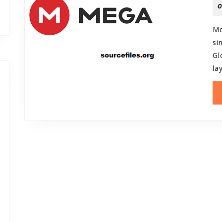
O
Me
si
Gl
la