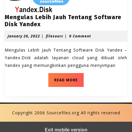
Mengulas Lebih Jauh Tentang Software
M
Disk Yandex
e
J
f
January 26, 2022
|
filesourc
|
0 Comment
n
a
i
g
n
l
Mengulas Lebih Jauh Tentang Software Disk Yandex –
u
u
e
a
s
Yandex.Disk adalah layanan cloud yang dibuat oleh
l
r
o
Yandex yang memungkinkan pengguna menyimpan
a
y
u
s
2
r
6
c
M
L
READ MORE
,
e
e
2
n
b
0
g
2
u
i
2
l
h
a
Copyright 2006 Sourcefiles.org All rights reserved
J
s
L
a
e
u
Exit mobile version
b