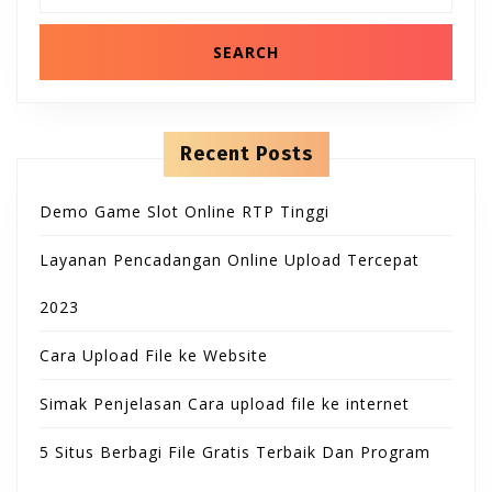
B
T
n
a
t
r
u
e
c
O
n
h
t
t
f
N
o
t
r
Recent Posts
:
o
Demo Game Slot Online RTP Tinggi
n
Layanan Pencadangan Online Upload Tercepat
2023
Cara Upload File ke Website
Simak Penjelasan Cara upload file ke internet
5 Situs Berbagi File Gratis Terbaik Dan Program