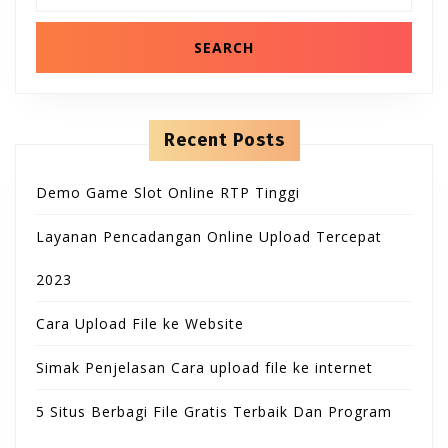
B
T
n
a
t
r
u
e
c
O
n
h
t
t
f
N
o
t
r
Recent Posts
:
o
Demo Game Slot Online RTP Tinggi
n
Layanan Pencadangan Online Upload Tercepat
2023
Cara Upload File ke Website
Simak Penjelasan Cara upload file ke internet
5 Situs Berbagi File Gratis Terbaik Dan Program