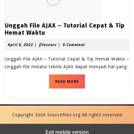
Unggah File AJAX – Tutorial Cepat & Tip
U
Hemat Waktu
n
A
f
April 6, 2022
|
filesourc
|
0 Comment
g
p
i
g
r
l
Unggah File AJAX – Tutorial Cepat & Tip Hemat Waktu –
a
i
e
l
s
Unggah file melalui teknik AJAX dapat menjadi hal yang
h
6
o
F
,
u
U
i
READ MORE
2
r
n
0
c
l
g
2
e
g
2
a
A
h
J
F
Copyright 2006 Sourcefiles.org All rights reserved
A
i
l
X
e
Exit mobile version
–