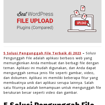
c
e
h
s
6
o
,
u
2
r
0
c
2
3
5 Solusi Pengunggah File Terbaik di 2023
–
Solusi
Pengunggah File adalah aplikasi berbasis web yang
memungkinkan Anda membuat dan berbagi file dengan
teman. Aplikasi ini mudah digunakan, dan Anda dapat
mengunggah semua jenis file seperti gambar, video,
dan dokumen. Aplikasi ini memiliki beberapa fitur yang
membuatnya unik dari aplikasi serupa lainnya. Salah
satu fiturnya adalah kemampuan untuk mengunggah file
berukuran besar seperti video dan gambar.