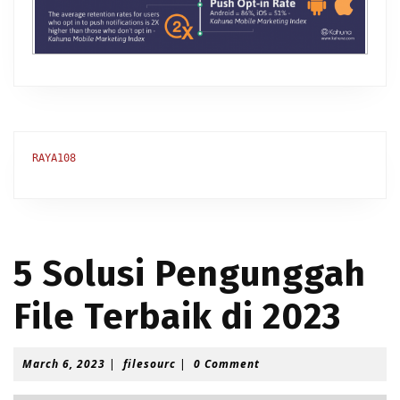
RAYA108
5 Solusi Pengunggah
File Terbaik di 2023
M
f
March 6, 2023
|
filesourc
|
0 Comment
a
i
r
l