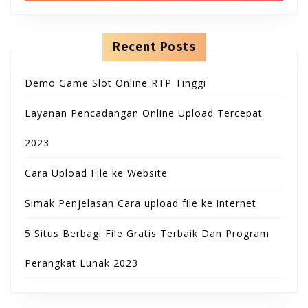
B
T
h
n
f
t
u
o
e
O
r
n
Recent Posts
t
:
t
N
Demo Game Slot Online RTP Tinggi
t
Layanan Pencadangan Online Upload Tercepat
o
2023
n
Cara Upload File ke Website
Simak Penjelasan Cara upload file ke internet
5 Situs Berbagi File Gratis Terbaik Dan Program
Perangkat Lunak 2023