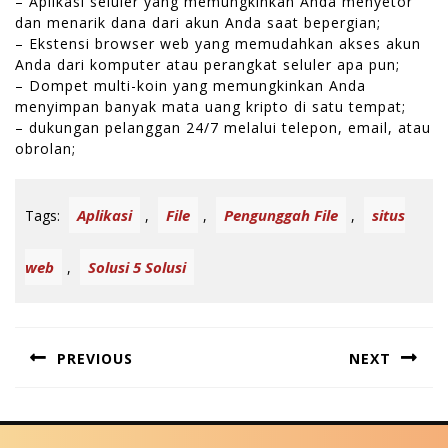
– Aplikasi seluler yang memungkinkan Anda menyetor
dan menarik dana dari akun Anda saat bepergian;
– Ekstensi browser web yang memudahkan akses akun
Anda dari komputer atau perangkat seluler apa pun;
– Dompet multi-koin yang memungkinkan Anda
menyimpan banyak mata uang kripto di satu tempat;
– dukungan pelanggan 24/7 melalui telepon, email, atau
obrolan;
Aplikasi
File
Pengunggah File
situs
Tags:
,
,
,
web
Solusi 5 Solusi
,
P
PREVIOUS
NEXT
o
P
N
s
r
e