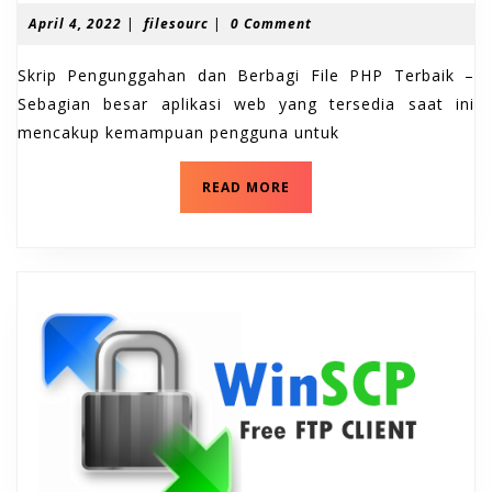
k
a
v
r
D
A
f
April 4, 2022
|
filesourc
|
0 Comment
r
e
i
p
i
l
r
i
?
a
r
l
C
i
Skrip Pengunggahan dan Berbagi File PHP Terbaik –
l
p
i
e
e
C
v
l
s
Sebagian besar aplikasi web yang tersedia saat ini
P
e
4
o
p
e
mencakup kemampuan pengguna untuk
e
p
,
u
a
?
a
n
2
r
t
t
0
c
S
g
READ MORE
&
2
&
k
u
T
2
r
T
i
n
i
i
p
p
g
H
p
P
g
e
e
H
m
a
n
e
a
g
h
t
m
u
a
W
n
a
a
n
g
t
k
g
d
t
W
a
a
u
h
a
n
a