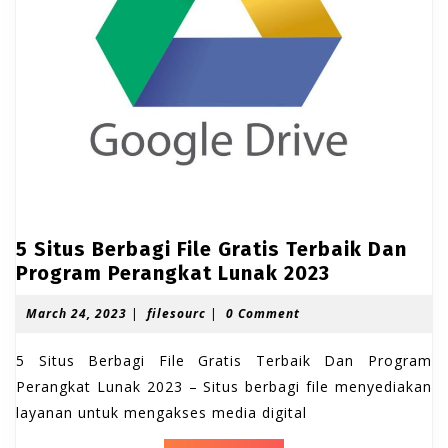
a
p
r
l
a
o
u
p
a
l
d
o
f
a
d
i
f
l
i
e
l
e
k
k
5 Situs Berbagi File Gratis Terbaik Dan
e
e
5
Program Perangkat Lunak 2023
i
i
S
n
n
M
f
March 24, 2023
|
filesourc
|
0 Comment
t
i
t
a
i
e
t
e
r
l
r
5 Situs Berbagi File Gratis Terbaik Dan Program
u
c
e
n
r
h
s
Perangkat Lunak 2023 – Situs berbagi file menyediakan
e
s
n
2
o
t
layanan untuk mengakses media digital
B
e
4
u
e
,
r
t