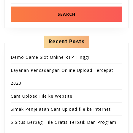
B
T
n
a
t
r
u
e
c
O
n
h
t
t
f
N
o
t
r
Recent Posts
:
o
Demo Game Slot Online RTP Tinggi
n
Layanan Pencadangan Online Upload Tercepat
2023
Cara Upload File ke Website
Simak Penjelasan Cara upload file ke internet
5 Situs Berbagi File Gratis Terbaik Dan Program