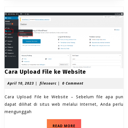
n
a
a
d
n
a
P
e
n
n
g
c
a
a
d
n
a
O
n
n
g
a
l
C
Cara Upload File ke Website
n
i
O
a
n
n
A
f
April 10, 2023
|
filesourc
|
0 Comment
r
l
e
p
i
a
i
r
l
U
Cara Upload File ke Website – Sebelum file apa pun
n
U
i
e
p
e
l
s
dapat dilihat di situs web melalui Internet, Anda perlu
p
U
l
1
o
mengunggah
l
p
0
u
o
l
o
,
r
a
o
2
c
C
a
READ MORE
a