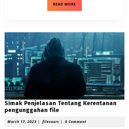
2
c
5
r
READ MORE
0
S
b
2
i
a
3
t
u
g
s
i
B
F
e
r
i
b
l
a
e
g
i
G
F
r
i
a
l
e
t
G
i
r
s
a
Simak Penjelasan Tentang Kerentanan
t
T
S
pengunggahan file
i
e
i
s
r
M
f
March 17, 2023
|
filesourc
|
0 Comment
T
m
a
i
e