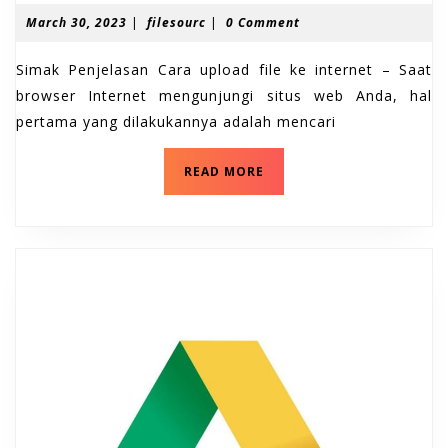
i
M
f
March 30, 2023
|
filesourc
|
0 Comment
m
a
i
a
r
l
Simak Penjelasan Cara upload file ke internet – Saat
k
c
e
h
s
browser Internet mengunjungi situs web Anda, hal
P
3
o
pertama yang dilakukannya adalah mencari
e
0
u
n
,
r
2
c
S
j
READ MORE
0
i
e
2
m
l
3
a
k
a
P
s
e
a
n
j
n
e
C
l
a
a
s
r
a
a
n
u
C