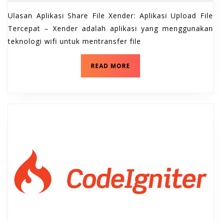
o
p
i
g
o
s
r
l
l
c
a
Ulasan Aplikasi Share File Xender: Aplikasi Upload File
a
i
e
o
(
h
l
s
Tercepat – Xender adalah aplikasi yang menggunakan
n
l
F
2
o
n
(
teknologi wifi untuk mentransfer file
A
9
u
T
F
y
p
,
r
T
P
a
2
c
U
l
READ MORE
P
)
0
l
)
i
2
a
D
D
k
2
s
a
a
a
a
n
n
n
A
s
A
A
p
i
p
a
p
l
S
K
a
i
e
h
k
K
g
a
a
u
e
s
r
n
g
i
a
e
S
u
a
F
h
n
n
a
i
n
a
r
y
l