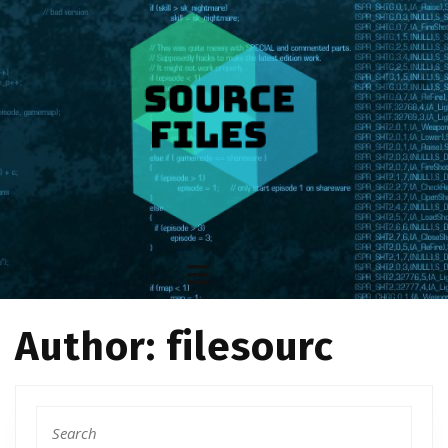
S
C
k
i
L
p
t
o
O
c
o
S
n
t
e
E
n
O
t
S
B
k
p
i
Author:
filesourc
U
p
e
t
o
T
n
c
S
o
e