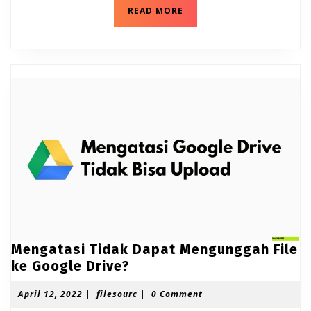
k
2
c
A
F
READ MORE
i
i
0
p
i
O
O
2
l
S
l
2
i
S
y
k
e
y
a
a
U
n
a
s
g
n
i
n
A
F
g
g
n
i
g
d
A
l
a
a
e
n
B
U
h
d
u
n
S
t
a
g
u
h
g
B
h
a
o
u
k
h
p
a
t
S
n
i
h
u
Mengatasi Tidak Dapat Mengunggah File
S
o
f
h
M
ke Google Drive?
e
p
y
k
k
e
i
a
T
A
f
April 12, 2022
|
filesourc
|
0 Comment
f
a
n
r
p
i
y