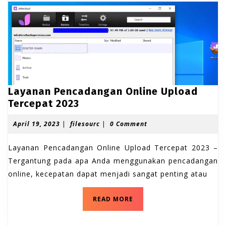
O
m
n
e
S
l
l
i
o
n
t
O
e
n
R
l
T
i
Layanan Pencadangan Online Upload
n
P
L
Tercepat 2023
e
T
a
R
i
T
A
f
April 19, 2023
|
filesourc
|
0 Comment
y
P
p
i
n
a
T
r
l
g
Layanan Pencadangan Online Upload Tercepat 2023 –
n
i
i
e
g
n
l
s
Tergantung pada apa Anda menggunakan pencadangan
a
g
1
o
i
online, kecepatan dapat menjadi sangat penting atau
n
g
9
u
P
i
,
r
2
c
L
e
READ MORE
0
a
n
2
y
c
3
a