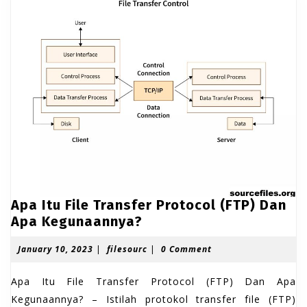
r
d
a
T
o
m
r
e
i
a
d
o
r
n
S
i
a
a
e
n
d
t
c
T
a
S
a
e
r
e
r
s
a
a
c
S
N
t
i
a
a
a
r
r
s
a
k
S
a
t
a
a
b
N
M
a
e
Apa Itu File Transfer Protocol (FTP) Dan
i
t
e
l
M
A
Apa Kegunaannya?
r
n
e
p
k
g
n
J
f
January 10, 2023
|
filesourc
|
0 Comment
a
a
g
u
a
i
u
I
b
n
n
l
n
Apa Itu File Transfer Protocol (FTP) Dan Apa
t
e
u
e
g
g
a
s
Kegunaannya? – Istilah protokol transfer file (FTP)
u
l
g
g