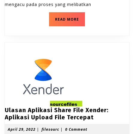
r
o
a
mengacu pada proses yang melibatkan
F
a
y
u
h
i
1
r
h
F
0
c
A
l
READ MORE
i
F
,
p
l
e
i
2
a
e
T
0
I
l
D
2
t
r
a
e
3
u
n
a
D
F
C
n
i
a
a
l
s
r
n
e
a
f
C
T
M
e
r
a
e
a
r
n
r
n
c
P
a
s
e
r
f
M
g
e
o
a
e
Ulasan Aplikasi Share File Xender:
r
h
t
n
P
U
Aplikasi Upload File Tercepat
n
o
r
c
y
l
o
c
a
e
A
f
April 29, 2022
|
filesourc
|
0 Comment
a
t