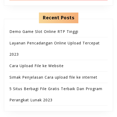
B
T
h
n
f
t
u
o
e
O
r
n
Recent Posts
t
:
t
N
Demo Game Slot Online RTP Tinggi
t
Layanan Pencadangan Online Upload Tercepat
o
2023
n
Cara Upload File ke Website
Simak Penjelasan Cara upload file ke internet
5 Situs Berbagi File Gratis Terbaik Dan Program
Perangkat Lunak 2023