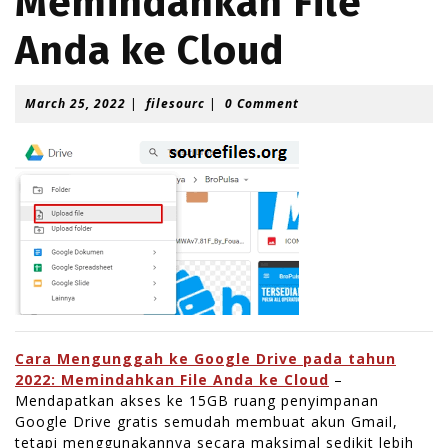
Memindahkan File
Anda ke Cloud
M
f
March 25, 2022
|
filesourc
|
0 Comment
a
i
r
l
c
e
h
s
2
o
5
u
,
r
2
c
0
2
2
Cara Mengunggah ke Google Drive pada tahun
2022: Memindahkan File Anda ke Cloud
–
Mendapatkan akses ke 15GB ruang penyimpanan
Google Drive gratis semudah membuat akun Gmail,
tetapi menggunakannya secara maksimal sedikit lebih