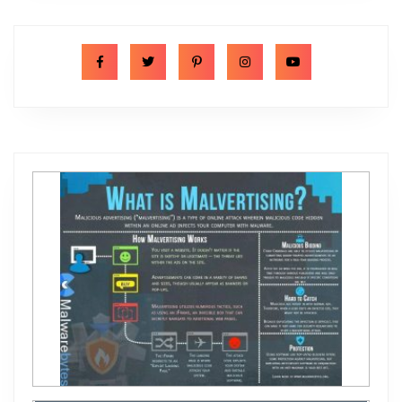
F
T
P
I
Y
a
w
i
n
o
c
i
n
s
u
e
t
t
t
t
b
t
e
a
u
o
e
r
g
b
o
r
e
r
e
k
s
a
t
m