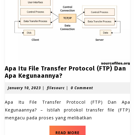
i
a
a
e
n
d
t
c
T
a
S
a
e
r
e
r
s
a
a
c
S
N
t
i
a
a
a
r
r
s
a
k
S
a
t
a
a
b
N
M
a
e
Apa Itu File Transfer Protocol (FTP) Dan
i
t
e
l
M
A
Apa Kegunaannya?
r
n
e
p
k
g
n
J
f
January 10, 2023
|
filesourc
|
0 Comment
a
a
g
u
a
i
u
I
b
n
n
l
n
Apa Itu File Transfer Protocol (FTP) Dan Apa
t
e
u
e
g
g
a
s
Kegunaannya? – Istilah protokol transfer file (FTP)
u
l
g
g
r
o
a
mengacu pada proses yang melibatkan
F
a
y
u
h
i
1
r
h
F
0
c
A
l
READ MORE
i
F