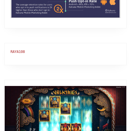
RAYA108