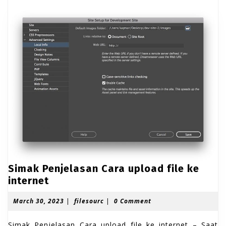
r
p
l
c
c
l
e
e
o
e
p
a
k
a
p
d
e
t
a
F
2
W
i
t
0
l
e
2
2
e
b
3
0
k
s
e
2
W
i
3
e
t
b
e
s
i
t
e
Simak Penjelasan Cara upload file ke
S
internet
i
M
f
March 30, 2023
|
filesourc
|
0 Comment
m
a
i
a
r
l
Simak Penjelasan Cara upload file ke internet – Saat