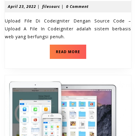
p
e
y
n
A
f
April 23, 2022
|
filesourc
|
0 Comment
X
l
a
p
i
e
d
o
?
r
l
n
Upload File Di Codeigniter Dengan Source Code –
e
a
i
e
d
r
l
s
Upload A File In Codeigniter adalah sistem berbasis
e
d
2
o
r
:
web yang berfungsi penuh.
F
3
u
:
A
i
,
r
A
p
2
c
U
p
l
READ MORE
0
p
l
l
e
2
l
i
i
D
2
o
k
k
a
a
i
d
s
a
C
F
i
s
o
i
U
i
l
p
d
e
l
U
e
D
o
p
i
i
a
l
C
d
g
o
F
o
n
d
i
a
i
e
l