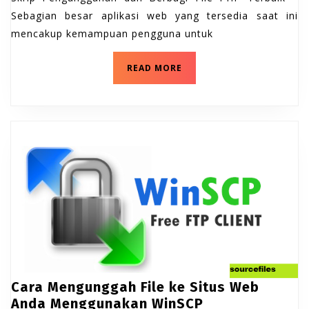
p
i
e
e
C
v
l
s
Sebagian besar aplikasi web yang tersedia saat ini
P
e
4
o
p
e
mencakup kemampuan pengguna untuk
e
p
,
u
a
?
a
n
2
r
t
t
0
c
S
g
READ MORE
&
2
&
k
u
T
2
r
T
i
n
i
i
p
p
g
H
p
P
g
e
e
H
m
a
n
e
a
g
h
t
m
u
a
W
n
a
a
n
g
t
k
g
d
t
W
a
a
u
h
a
n
a
k
n
B
t
d
e
Cara Mengunggah File ke Situs Web
a
u
r
C
Anda Menggunakan WinSCP
n