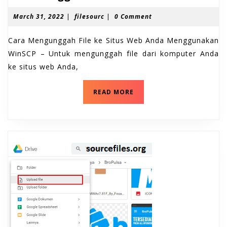
B
b
a
e
M
f
March 31, 2022
|
filesourc
|
0 Comment
a
r
r
a
i
g
a
b
r
l
Cara Mengunggah File ke Situs Web Anda Menggunakan
a
i
M
c
e
g
h
s
WinSCP – Untuk mengunggah file dari komputer Anda
F
e
i
3
o
i
ke situs web Anda,
n
F
1
u
i
l
g
,
r
l
2
c
e
C
u
READ MORE
e
0
a
P
n
P
2
r
H
H
g
2
a
P
P
M
g
T
e
T
a
e
n
r
e
h
g
b
r
u
F
a
n
b
i
i
g
k
a
l
g
i
a
e
h
k
k
F
e
i