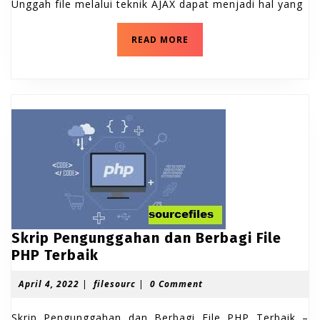
l
s
Unggah file melalui teknik AJAX dapat menjadi hal yang
h
g
u
6
o
F
n
g
,
u
g
U
i
READ MORE
2
r
a
g
n
0
c
l
h
a
g
2
e
h
g
F
2
F
a
A
i
i
h
J
l
l
F
A
e
i
e
k
l
X
k
e
e
–
e
G
A
T
o
J
G
o
A
u
o
g
X
t
o
l
–
o
e
T
g
Skrip Pengunggahan dan Berbagi File
D
u
r
l
S
PHP Terbaik
r
t
i
e
i
o
k
a
v
r
D
A
f
April 4, 2022
|
filesourc
|
0 Comment
r
e
i
p
i
l
r
i
?
a
r
l
C
i
Skrip Pengunggahan dan Berbagi File PHP Terbaik –
l