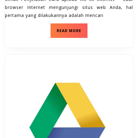
k
c
e
h
s
browser Internet mengunjungi situs web Anda, hal
P
3
o
pertama yang dilakukannya adalah mencari
e
0
u
n
,
r
2
c
S
j
READ MORE
0
i
e
2
m
l
3
a
k
a
P
s
e
a
n
j
n
e
C
l
a
a
s
r
a
a
n
u
C
a
p
r
l
a
o
u