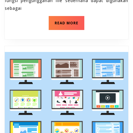
k
fungsi pengunggahan file sederhana dapat digunakan
e
7
u
k
D
n
sebagai
,
r
D
a
2
c
a
j
0
n
n
e
S
READ MORE
2
P
i
P
l
3
r
m
r
o
a
a
g
o
s
k
r
P
g
a
a
e
r
m
n
n
P
a
T
j
e
e
m
e
r
l
P
a
n
a
n
e
t
s
g
a
r
a
k
n
a
a
n
T
t
n
g
e
L
n
g
K
u
t
k
n
e
a
a
a
r
n
k