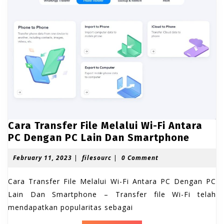
u
k
e
g
p
n
k
a
e
g
p
h
n
u
e
g
n
F
e
g
n
i
m
g
g
l
b
a
e
a
h
e
n
F
m
T
g
i
b
e
w
l
a
e
e
r
b
T
n
Cara Transfer File Melalui Wi-Fi Antara
b
e
C
g
PC Dengan PC Lain Dan Smartphone
a
r
a
w
b
i
F
f
February 11, 2023
|
filesourc
|
0 Comment
a
r
e
k
e
i
i
a
b
d
b
l
k
Cara Transfer File Melalui Wi-Fi Antara PC Dengan PC
T
r
e
d
i
u
s
Lain Dan Smartphone – Transfer file Wi-Fi telah
i
r
2
a
o
2
mendapatkan popularitas sebagai
a
0
r
u
0
n
y
r
2