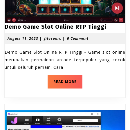
D
Demo Game Slot Online RTP Tinggi
e
A
f
August 11, 2023
|
filesourc
|
0 Comment
m
u
i
o
g
l
Demo Game Slot Online RTP Tinggi – Game slot online
G
u
e
s
s
merupakan permainan arcade terpopuler yang cocok
a
t
o
untuk seluruh pemain. Cara
m
1
u
e
1
r
,
c
D
S
READ MORE
2
e
l
0
m
o
2
o
3
G
t
a
O
m
n
e
S
l
l