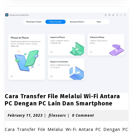
u
u
u
u
n
s
n
n
t
i
t
g
u
P
u
k
e
g
p
n
k
a
e
g
p
h
n
u
e
g
n
F
e
g
n
i
m
g
g
l
b
a
e
a
h
e
n
F
m
T
g
i
b
e
w
l
a
e
e
r
b
T
n
Cara Transfer File Melalui Wi-Fi Antara
b
e
C
g
PC Dengan PC Lain Dan Smartphone
a
r
a
w
b
i
F
f
February 11, 2023
|
filesourc
|
0 Comment
a
r
e
k
e
i
i
a
b
d
b
l
k
Cara Transfer File Melalui Wi-Fi Antara PC Dengan PC
T
r
e
d