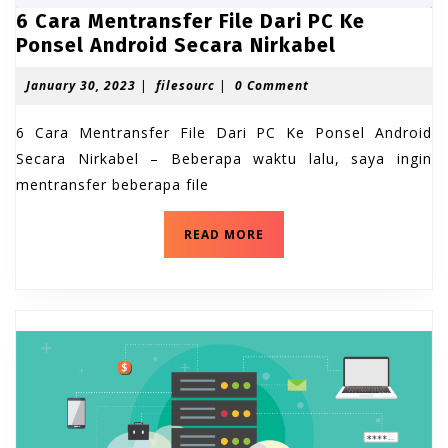
W
u
6 Cara Mentransfer File Dari PC Ke
i
i
6
Ponsel Android Secara Nirkabel
-
W
C
i
F
J
f
January 30, 2023
|
filesourc
|
0 Comment
-
a
i
a
i
F
r
A
n
l
i
6 Cara Mentransfer File Dari PC Ke Ponsel Android
a
u
e
A
n
a
s
Secara Nirkabel – Beberapa waktu lalu, saya ingin
n
M
t
r
o
t
mentransfer beberapa file
e
a
y
u
a
n
3
r
r
r
0
c
6
a
t
READ MORE
a
,
C
P
r
P
2
a
C
a
0
r
D
C
2
a
e
n
D
3
M
n
s
e
e
g
f
n
a
n
t
n
e
g
r
P
r
a
a
C
F
n
L
n
s
a