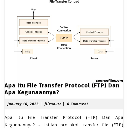
r
d
a
T
o
m
r
e
i
a
d
o
r
n
S
i
a
a
e
n
d
t
c
T
a
S
a
e
r
e
r
s
a
a
c
S
N
t
i
a
a
a
r
r
s
a
k
S
a
t
a
a
b
N
M
a
e
Apa Itu File Transfer Protocol (FTP) Dan
i
t
e
l
M
A
Apa Kegunaannya?
r
n
e
p
k
g
n
J
f
January 10, 2023
|
filesourc
|
0 Comment
a
a
g
u
a
i
u
I
b
n
n
l
n
Apa Itu File Transfer Protocol (FTP) Dan Apa
t
e
u
e
g
g
a
s
Kegunaannya? – Istilah protokol transfer file (FTP)
u
l
g
g