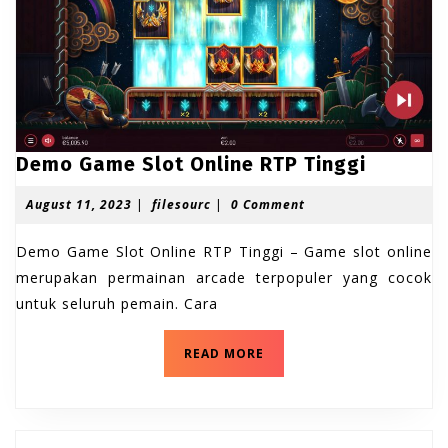
D
Demo Game Slot Online RTP Tinggi
e
A
f
August 11, 2023
|
filesourc
|
0 Comment
m
u
i
o
g
l
Demo Game Slot Online RTP Tinggi – Game slot online
G
u
e
s
s
merupakan permainan arcade terpopuler yang cocok
a
t
o
untuk seluruh pemain. Cara
m
1
u
e
1
r
,
c
D
S
READ MORE
2
e
l
0
m
o
2
o
3
G
t
a