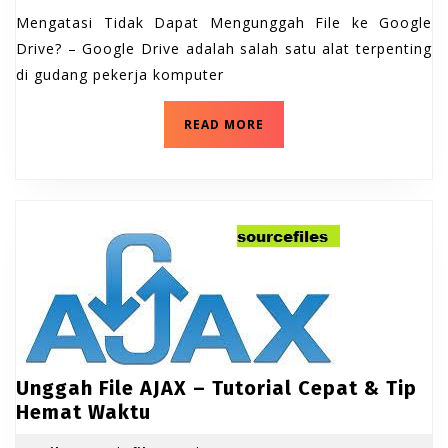
e
n
g
a
r
l
T
Mengatasi Tidak Dapat Mengunggah File ke Google
r
n
S
a
i
e
e
g
b
l
s
Drive? – Google Drive adalah salah satu alat terpenting
r
e
t
1
o
b
a
di gudang pekerja komputer
k
a
2
u
a
i
a
s
,
r
i
k
2
c
M
k
r
i
READ MORE
0
e
d
d
a
T
2
n
i
i
n
i
2
g
2
2
a
0
g
d
t
2
0
a
a
2
2
k
s
2
i
D
T
a
i
p
d
a
a
k
t
D
Unggah File AJAX – Tutorial Cepat & Tip
M
a
U
p
Hemat Waktu
e
a
n
n
t