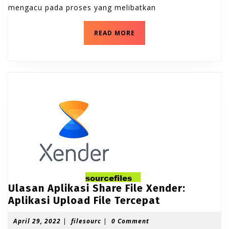
r
o
a
mengacu pada proses yang melibatkan
F
a
y
u
h
i
1
r
h
F
0
c
A
l
READ MORE
i
F
,
p
l
e
i
2
a
e
T
0
I
l
D
2
t
r
a
e
3
u
n
a
D
F
C
n
i
a
a
l
s
r
n
e
a
f
C
T
M
e
r
a
e
a
r
n
r
n
c
P
a
s
e
r
f
M
g
e
o
a
e
Ulasan Aplikasi Share File Xender:
r
h
t
n
P
U
Aplikasi Upload File Tercepat
n
o
r
c
y
l
o
c
a
e
A
f
April 29, 2022
|
filesourc
|
0 Comment
a
t