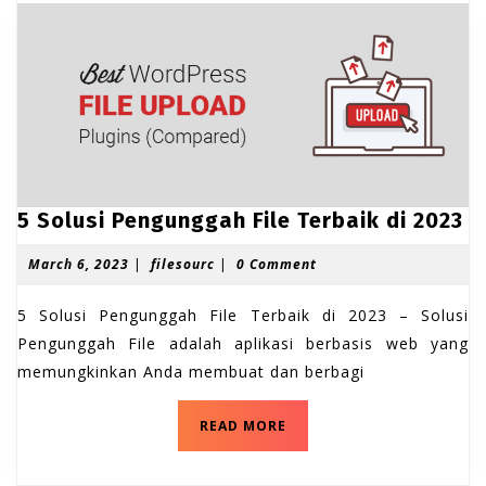
f
a
u
h
i
n
n
a
f
g
l
i
g
n
e
l
a
f
H
e
h
i
f
T
i
l
M
l
e
L
e
H
y
5
5 Solusi Pengunggah File Terbaik di 2023
T
a
S
M
n
M
f
March 6, 2023
|
filesourc
|
0 Comment
L
o
a
i
y
g
l
r
l
a
b
5 Solusi Pengunggah File Terbaik di 2023 – Solusi
u
c
e
n
e
h
s
Pengunggah File adalah aplikasi berbasis web yang
g
s
6
o
b
r
memungkinkan Anda membuat dan berbagi
i
,
u
e
g
P
2
r
r
u
0
c
g
5
e
READ MORE
2
u
S
n
n
3
n
o
a
g
a
l