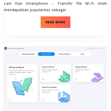
i
u
s
Lain Dan Smartphone – Transfer file Wi-Fi telah
i
r
2
a
o
2
mendapatkan popularitas sebagai
a
0
r
u
0
n
y
r
2
2
1
c
C
3
s
READ MORE
3
1
a
f
,
r
e
2
a
0
T
r
2
r
F
3
a
i
n
s
l
f
e
e
M
r
F
e
i
l
l
a
e
M
l
e
u
l
i
a
l