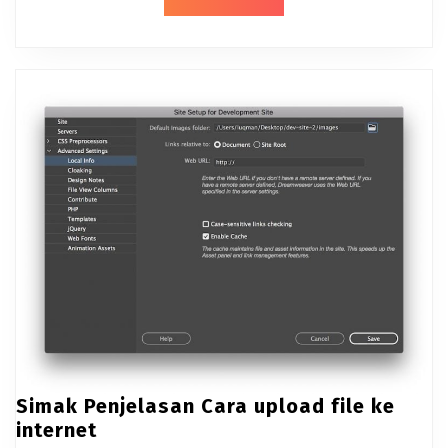
d
0
a
d
d
2
T
r
T
F
3
a
e
e
U
i
r
r
p
l
c
c
l
e
e
o
e
p
a
k
a
p
d
e
t
a
F
2
W
i
t
0
l
e
2
2
e
b
3
0
k
s
e
2
W
i
3
e
t
b
e
s
i
t
e
Simak Penjelasan Cara upload file ke
S
internet