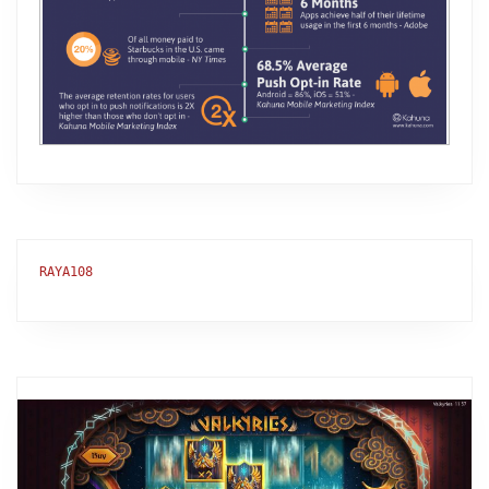
RAYA108