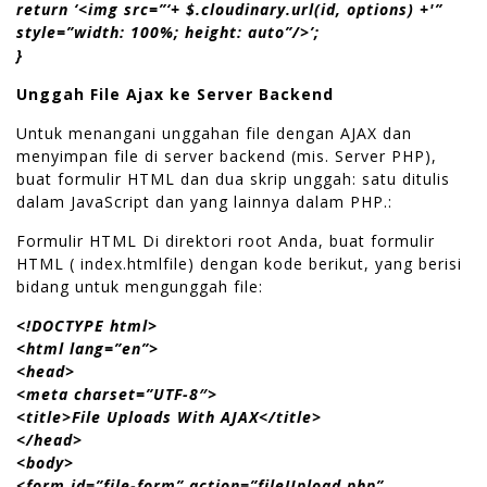
return ‘<img src=”‘+ $.cloudinary.url(id, options) +'”
style=”width: 100%; height: auto”/>’;
}
Unggah File Ajax ke Server Backend
Untuk menangani unggahan file dengan AJAX dan
menyimpan file di server backend (mis. Server PHP),
buat formulir HTML dan dua skrip unggah: satu ditulis
dalam JavaScript dan yang lainnya dalam PHP.:
Formulir HTML Di direktori root Anda, buat formulir
HTML ( index.htmlfile) dengan kode berikut, yang berisi
bidang untuk mengunggah file:
<!DOCTYPE html>
<html lang=”en”>
<head>
<meta charset=”UTF-8″>
<title>File Uploads With AJAX</title>
</head>
<body>
<form id=”file-form” action=”fileUpload.php”