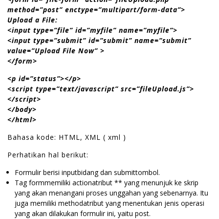
method=”post” enctype=”multipart/form-data”>
Upload a File:
<input type=”file” id=”myfile” name=”myfile”>
<input type=”submit” id=”submit” name=”submit”
value=”Upload File Now” >
</form>
<p id=”status”></p>
<script type=”text/javascript” src=”fileUpload.js”>
</script>
</body>
</html>
Bahasa kode: HTML, XML ( xml )
Perhatikan hal berikut:
Formulir berisi inputbidang dan submittombol.
Tag formmemiliki actionatribut ** yang menunjuk ke skrip
yang akan menangani proses unggahan yang sebenarnya. Itu
juga memiliki methodatribut yang menentukan jenis operasi
yang akan dilakukan formulir ini, yaitu post.