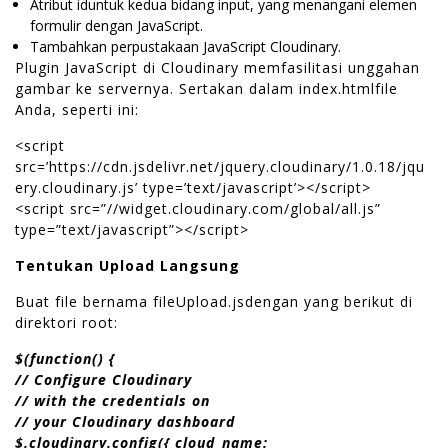
Atribut iduntuk kedua bidang input, yang menangani elemen
formulir dengan JavaScript.
Tambahkan perpustakaan JavaScript Cloudinary.
Plugin JavaScript di Cloudinary memfasilitasi unggahan
gambar ke servernya. Sertakan dalam index.htmlfile
Anda, seperti ini:
<script
src=’https://cdn.jsdelivr.net/jquery.cloudinary/1.0.18/jqu
ery.cloudinary.js’ type=’text/javascript’></script>
<script src=”//widget.cloudinary.com/global/all.js”
type=”text/javascript”></script>
Tentukan Upload Langsung
Buat file bernama fileUpload.jsdengan yang berikut di
direktori root:
$(function() {
// Configure Cloudinary
// with the credentials on
// your Cloudinary dashboard
$.cloudinary.config({ cloud_name: