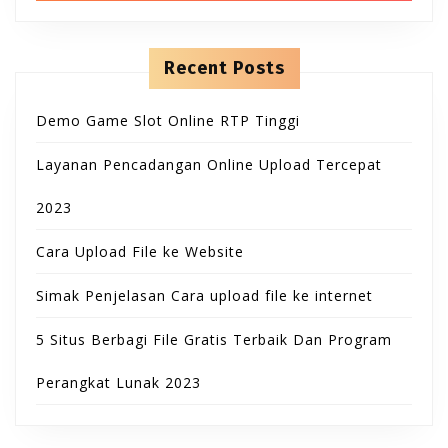
B
T
h
n
f
t
u
o
e
O
r
n
Recent Posts
t
:
t
N
Demo Game Slot Online RTP Tinggi
t
Layanan Pencadangan Online Upload Tercepat
o
2023
n
Cara Upload File ke Website
Simak Penjelasan Cara upload file ke internet
5 Situs Berbagi File Gratis Terbaik Dan Program
Perangkat Lunak 2023