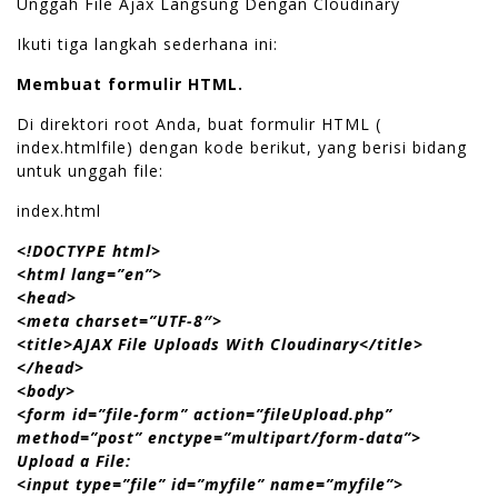
Unggah File Ajax Langsung Dengan Cloudinary
Ikuti tiga langkah sederhana ini:
Membuat formulir HTML.
Di direktori root Anda, buat formulir HTML (
index.htmlfile) dengan kode berikut, yang berisi bidang
untuk unggah file:
index.html
<!DOCTYPE html>
<html lang=”en”>
<head>
<meta charset=”UTF-8″>
<title>AJAX File Uploads With Cloudinary</title>
</head>
<body>
<form id=”file-form” action=”fileUpload.php”
method=”post” enctype=”multipart/form-data”>
Upload a File:
<input type=”file” id=”myfile” name=”myfile”>