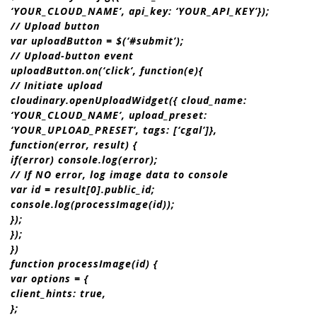
‘YOUR_CLOUD_NAME’, api_key: ‘YOUR_API_KEY’});
// Upload button
var uploadButton = $(‘#submit’);
// Upload-button event
uploadButton.on(‘click’, function(e){
// Initiate upload
cloudinary.openUploadWidget({ cloud_name:
‘YOUR_CLOUD_NAME’, upload_preset:
‘YOUR_UPLOAD_PRESET’, tags: [‘cgal’]},
function(error, result) {
if(error) console.log(error);
// If NO error, log image data to console
var id = result[0].public_id;
console.log(processImage(id));
});
});
})
function processImage(id) {
var options = {
client_hints: true,
};