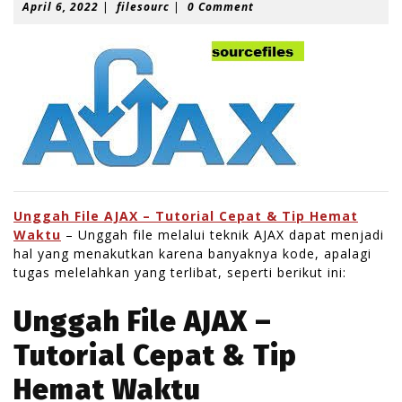
A
f
April 6, 2022
|
filesourc
|
0 Comment
p
i
r
l
i
e
l
s
6
o
,
u
2
r
0
c
2
2
Unggah File AJAX – Tutorial Cepat & Tip Hemat
Waktu
– Unggah file melalui teknik AJAX dapat menjadi
hal yang menakutkan karena banyaknya kode, apalagi
tugas melelahkan yang terlibat, seperti berikut ini:
Unggah File AJAX –
Tutorial Cepat & Tip
Hemat Waktu