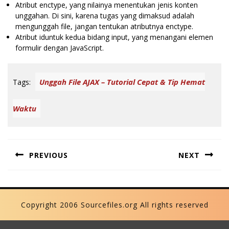
Atribut enctype, yang nilainya menentukan jenis konten
unggahan. Di sini, karena tugas yang dimaksud adalah
mengunggah file, jangan tentukan atributnya enctype.
Atribut iduntuk kedua bidang input, yang menangani elemen
formulir dengan JavaScript.
Unggah File AJAX – Tutorial Cepat & Tip Hemat
Tags:
Waktu
P
PREVIOUS
NEXT
o
P
N
s
r
e
t
Copyright 2006 Sourcefiles.org All rights reserved
e
x
n
v
t