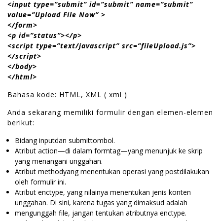
<input type=”submit” id=”submit” name=”submit”
value=”Upload File Now” >
</form>
<p id=”status”></p>
<script type=”text/javascript” src=”fileUpload.js”>
</script>
</body>
</html>
Bahasa kode: HTML, XML ( xml )
Anda sekarang memiliki formulir dengan elemen-elemen
berikut:
Bidang inputdan submittombol.
Atribut action—di dalam formtag—yang menunjuk ke skrip
yang menangani unggahan.
Atribut methodyang menentukan operasi yang postdilakukan
oleh formulir ini.
Atribut enctype, yang nilainya menentukan jenis konten
unggahan. Di sini, karena tugas yang dimaksud adalah
mengunggah file, jangan tentukan atributnya enctype.