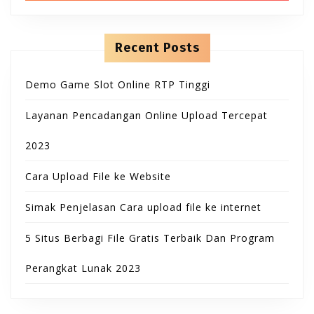
B
T
h
n
f
t
u
o
e
O
r
n
Recent Posts
t
:
t
N
Demo Game Slot Online RTP Tinggi
t
Layanan Pencadangan Online Upload Tercepat
o
2023
n
Cara Upload File ke Website
Simak Penjelasan Cara upload file ke internet
5 Situs Berbagi File Gratis Terbaik Dan Program
Perangkat Lunak 2023