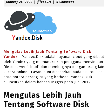
J
f
January 26, 2022
|
filesourc
|
0 Comment
a
i
n
l
u
e
a
s
r
o
y
u
2
r
6
c
,
2
0
Mengulas Lebih Jauh Tentang Software Disk
2
Yandex
– Yandex.Disk adalah layanan cloud yang dibuat
2
oleh Yandex yang memungkinkan pengguna menyimpan
file di server “cloud” dan membaginya dengan orang lain
secara online . Layanan ini didasarkan pada sinkronisasi
data antara perangkat yang berbeda. Yandex.Disk
diluncurkan dalam bahasa Inggris pada Juni 2012.
Mengulas Lebih Jauh
Tentang Software Disk