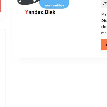
Ja
Me
Di
cl
me