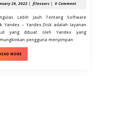
January
filesourc
nuary 26, 2022
|
filesourc
|
0 Comment
Jauh
26,
Tentang
2022
ngulas Lebih Jauh Tentang Software
Software
sk Yandex – Yandex.Disk adalah layanan
Disk
oud yang dibuat oleh Yandex yang
Yandex
mungkinkan pengguna menyimpan
Mengulas
READ MORE
Lebih
Jauh
Tentang
Software
Disk
Yandex