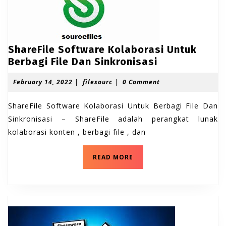
ShareFile Software Kolaborasi Untuk
S
Berbagi File Dan Sinkronisasi
h
F
f
February 14, 2022
|
filesourc
|
0 Comment
a
e
i
r
b
l
ShareFile Software Kolaborasi Untuk Berbagi File Dan
e
r
e
u
s
Sinkronisasi – ShareFile adalah perangkat lunak
F
a
o
kolaborasi konten , berbagi file , dan
i
r
u
l
y
r
1
c
S
e
READ MORE
4
h
S
,
a
o
2
r
0
e
f
2
F
t
2
i
w
l