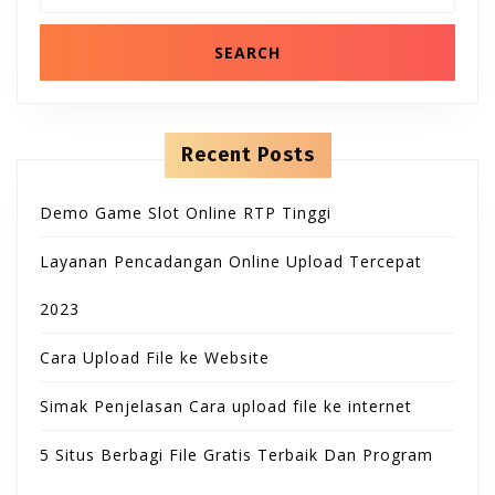
B
T
n
a
t
r
u
e
c
O
n
h
t
t
f
N
o
t
r
Recent Posts
:
o
Demo Game Slot Online RTP Tinggi
n
Layanan Pencadangan Online Upload Tercepat
2023
Cara Upload File ke Website
Simak Penjelasan Cara upload file ke internet
5 Situs Berbagi File Gratis Terbaik Dan Program