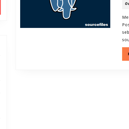
O
Me
Po
seb
so