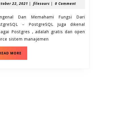
October
filesourc
ctober 22, 2021
|
filesourc
|
0 Comment
Memahami
22,
Fungsi
2021
ngenal Dan Memahami Fungsi Dari
Dari
stgreSQL – PostgreSQL juga dikenal
PostgreSQL
agai Postgres , adalah gratis dan open
urce sistem manajemen
Mengenal
READ MORE
Dan
Memahami
Fungsi
Dari
PostgreSQL