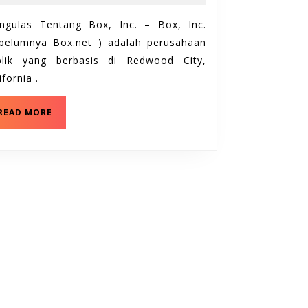
16,
Inc.
2021
ngulas Tentang Box, Inc. – Box, Inc.
ebelumnya Box.net ) adalah perusahaan
blik yang berbasis di Redwood City,
ifornia .
Mengulas
READ MORE
Tentang
Box,
Inc.