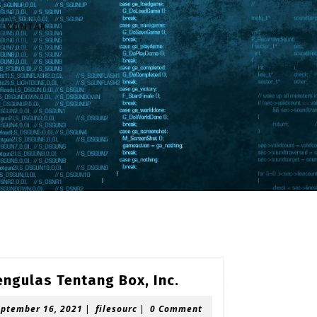
KONTAK
Mengulas
ngulas Tentang Box, Inc.
Tentang
September
filesourc
eptember 16, 2021
|
filesourc
|
0 Comment
Box,