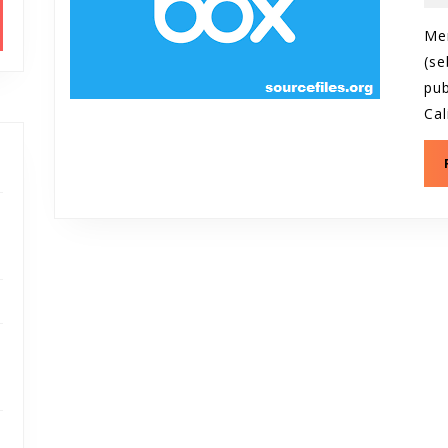
Me
(s
pu
Cal