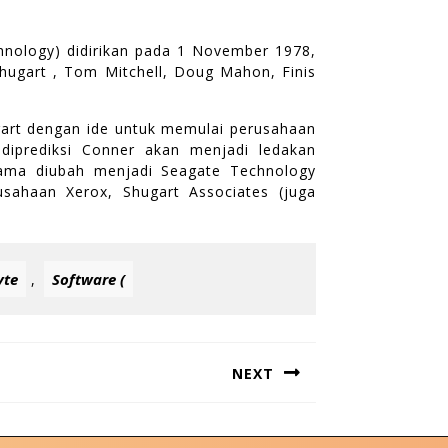
hnology) didirikan pada 1 November 1978,
Shugart , Tom Mitchell, Doug Mahon, Finis
ugart dengan ide untuk memulai perusahaan
iprediksi Conner akan menjadi ledakan
Nama diubah menjadi Seagate Technology
sahaan Xerox, Shugart Associates (juga
yte
Software (
,
NEXT
t