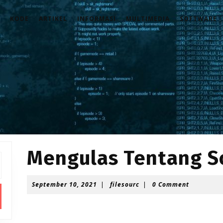
KODE
ARTIKEL
INFORMASI
MULTIMEDIA
SOFTWARE
Mengulas Tentang S
September
filesourc
September 10, 2021
|
filesourc
|
0 Comment
10,
2021