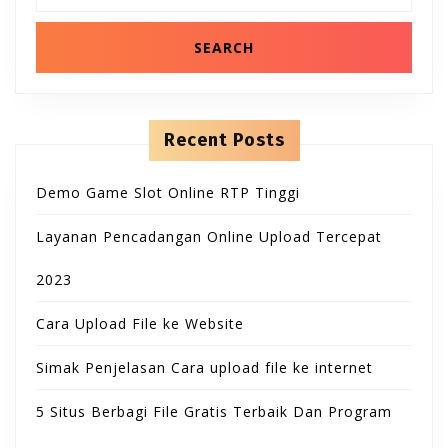
B
T
n
a
t
r
u
e
c
O
n
h
t
t
f
N
o
t
r
Recent Posts
:
o
Demo Game Slot Online RTP Tinggi
n
Layanan Pencadangan Online Upload Tercepat
2023
Cara Upload File ke Website
Simak Penjelasan Cara upload file ke internet
5 Situs Berbagi File Gratis Terbaik Dan Program