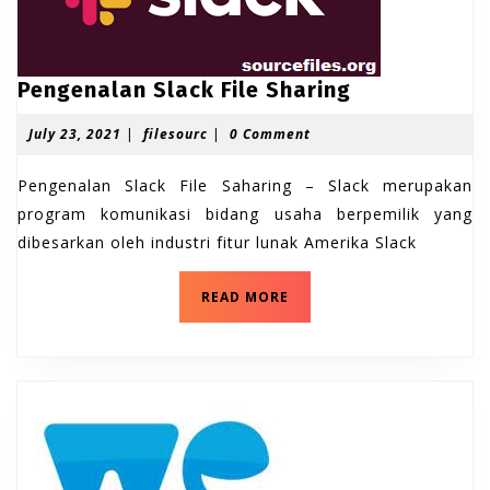
P
Pengenalan Slack File Sharing
e
J
f
July 23, 2021
|
filesourc
|
0 Comment
n
u
i
g
l
l
Pengenalan Slack File Saharing – Slack merupakan
e
y
e
2
s
program komunikasi bidang usaha berpemilik yang
n
3
o
dibesarkan oleh industri fitur lunak Amerika Slack
a
,
u
l
2
r
0
c
P
a
READ MORE
2
e
n
1
n
S
g
e
l
n
a
a
c
l
a
k
n
F
S