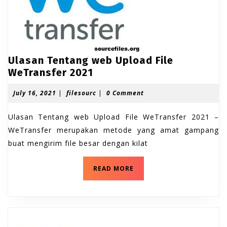
i
l
a
l
c
e
k
S
F
i
h
Ulasan Tentang web Upload File
l
a
U
WeTransfer 2021
e
r
S
l
h
i
J
f
July 16, 2021
|
filesourc
|
0 Comment
a
a
u
i
n
s
r
l
l
Ulasan Tentang web Upload File WeTransfer 2021 –
g
i
a
y
e
n
1
s
WeTransfer merupakan metode yang amat gampang
n
g
6
o
buat mengirim file besar dengan kilat
T
,
u
e
2
r
0
c
U
n
READ MORE
2
l
t
1
a
a
s
a
n
n
g
T