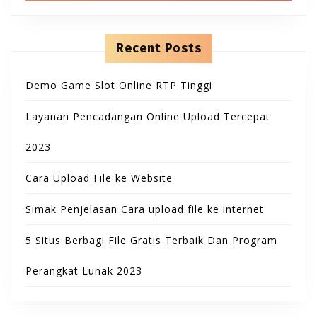
B
T
h
n
f
t
u
o
e
O
r
n
Recent Posts
t
:
t
N
Demo Game Slot Online RTP Tinggi
t
Layanan Pencadangan Online Upload Tercepat
o
2023
n
Cara Upload File ke Website
Simak Penjelasan Cara upload file ke internet
5 Situs Berbagi File Gratis Terbaik Dan Program
Perangkat Lunak 2023