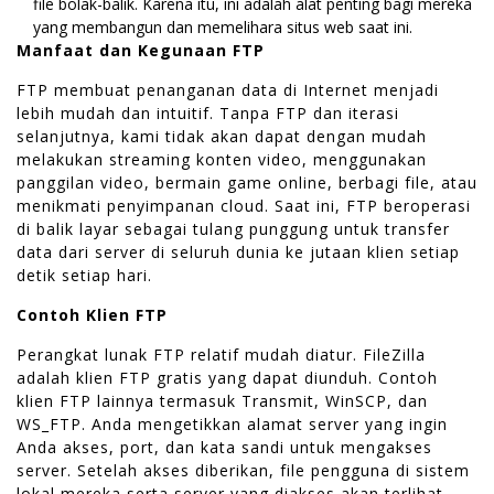
file bolak-balik. Karena itu, ini adalah alat penting bagi mereka
yang membangun dan memelihara situs web saat ini.
Manfaat dan Kegunaan FTP
FTP membuat penanganan data di Internet menjadi
lebih mudah dan intuitif. Tanpa FTP dan iterasi
selanjutnya, kami tidak akan dapat dengan mudah
melakukan streaming konten video, menggunakan
panggilan video, bermain game online, berbagi file, atau
menikmati penyimpanan cloud. Saat ini, FTP beroperasi
di balik layar sebagai tulang punggung untuk transfer
data dari server di seluruh dunia ke jutaan klien setiap
detik setiap hari.
Contoh Klien FTP
Perangkat lunak FTP relatif mudah diatur. FileZilla
adalah klien FTP gratis yang dapat diunduh. Contoh
klien FTP lainnya termasuk Transmit, WinSCP, dan
WS_FTP. Anda mengetikkan alamat server yang ingin
Anda akses, port, dan kata sandi untuk mengakses
server. Setelah akses diberikan, file pengguna di sistem
lokal mereka serta server yang diakses akan terlihat.