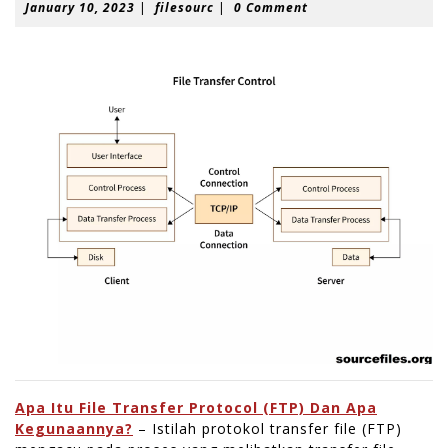
J
f
January 10, 2023
|
filesourc
|
0 Comment
a
i
n
l
u
e
a
s
r
o
y
u
1
r
0
c
,
2
0
2
3
Apa Itu File Transfer Protocol (FTP) Dan Apa
Kegunaannya?
– Istilah protokol transfer file (FTP)