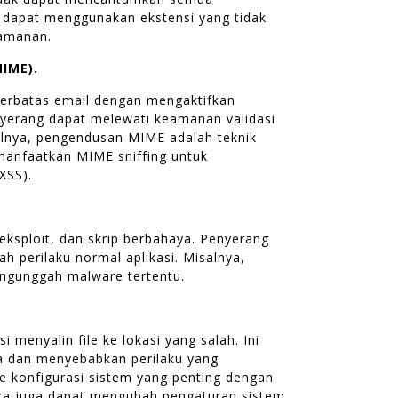
 dapat menggunakan ekstensi yang tidak
eamanan.
MIME).
rbatas email dengan mengaktifkan
nyerang dapat melewati keamanan validasi
alnya, pengendusan MIME adalah teknik
emanfaatkan MIME sniffing untuk
XSS).
ksploit, dan skrip berbahaya. Penyerang
perilaku normal aplikasi. Misalnya,
engunggah malware tertentu.
 menyalin file ke lokasi yang salah. Ini
a dan menyebabkan perilaku yang
e konfigurasi sistem yang penting dengan
ka juga dapat mengubah pengaturan sistem