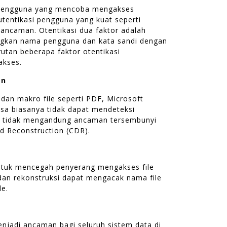
s pengguna yang mencoba mengakses
utentikasi pengguna yang kuat seperti
 ancaman. Otentikasi dua faktor adalah
ngkan nama pengguna dan kata sandi dengan
utan beberapa faktor otentikasi
akses.
an
an makro file seperti PDF, Microsoft
asa biasanya tidak dapat mendeteksi
a tidak mengandung ancaman tersembunyi
d Reconstruction (CDR).
untuk mencegah penyerang mengakses file
dan rekonstruksi dapat mengacak nama file
le.
njadi ancaman bagi seluruh sistem data di