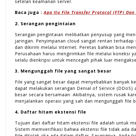
setelan keamanan server.
Baca juga :
Apa Itu File Transfer Protocol (FTP) Da
2. Serangan pengintaian
Serangan pengintaian melibatkan penyusup yang mende
jaringan. Penyimpanan cloud sangat rentan terhadap 
dan dikirim melalui Internet. Peretas bahkan bisa mend
Perusahaan harus mengirimkan file melalui koneksi
selalu dienkripsi untuk mencegah pihak luar mengakses
3. Mengunggah file yang sangat besar
File yang sangat besar dapat menyebabkan banyak ke
dapat melakukan serangan Denial of Service (DDoS) 
besar secara bersamaan. Akibatnya, sistem rusak kare
menjalankan operasi yang sah dan mengunggah file 
4. Daftar hitam ekstensi file
Tujuan dari daftar hitam ekstensi file adalah untuk 
Sistem memverifikasi bahwa ekstensi file tidak ada d
File ditolak jika ada dalam daftar. Sayangnya, Anda