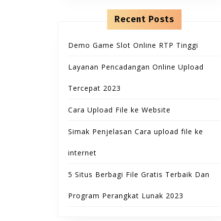
n
o
t
r
Recent Posts
e
:
n
t
Demo Game Slot Online RTP Tinggi
Layanan Pencadangan Online Upload
Tercepat 2023
Cara Upload File ke Website
Simak Penjelasan Cara upload file ke
internet
5 Situs Berbagi File Gratis Terbaik Dan
Program Perangkat Lunak 2023