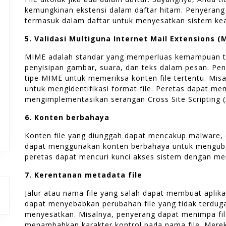
kemungkinan ekstensi dalam daftar hitam. Penyerang
termasuk dalam daftar untuk menyesatkan sistem k
5. Validasi Multiguna Internet Mail Extensions (
MIME adalah standar yang memperluas kemampuan te
penyisipan gambar, suara, dan teks dalam pesan. Pe
tipe MIME untuk memeriksa konten file tertentu. Mis
untuk mengidentifikasi format file. Peretas dapat m
mengimplementasikan serangan Cross Site Scripting (
6. Konten berbahaya
Konten file yang diunggah dapat mencakup malware, e
dapat menggunakan konten berbahaya untuk mengubah 
peretas dapat mencuri kunci akses sistem dengan m
7. Kerentanan metadata file
Jalur atau nama file yang salah dapat membuat aplikasi
dapat menyebabkan perubahan file yang tidak terdug
menyesatkan. Misalnya, penyerang dapat menimpa fil
menambahkan karakter kontrol pada nama file. Mere