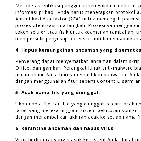
Metode autentikasi pengguna memvalidasi identita
informasi pribadi. Anda harus menerapkan protokol a
Autentikasi dua faktor (2FA) untuk mencegah potensi
proses otentikasi dua langkah. Prosesnya menggabu
token seluler atau fisik untuk keamanan tambahan. Ur
mempersulit penyusup potensial untuk mendapatkan 
4. Hapus kemungkinan ancaman yang disematk
Penyerang dapat menyematkan ancaman dalam skrip d
Office, dan gambar. Perangkat lunak anti-malware bi
ancaman ini. Anda harus memastikan bahwa file And
dengan menggunakan fitur seperti Content Disarm an
5. Acak nama file yang diunggah
Ubah nama file dari file yang diunggah secara acak 
jahat yang mereka unggah. Sistem pelucutan konten 
dengan menambahkan akhiran acak ke setiap nama fi
6. Karantina ancaman dan hapus virus
Virus berbahaya yang masuk ke sistem Anda dapat me