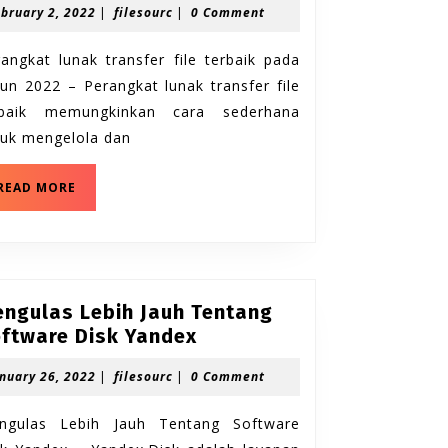
February
filesourc
bruary 2, 2022
|
filesourc
|
0 Comment
transfer
2,
file
2022
angkat lunak transfer file terbaik pada
terbaik
un 2022 – Perangkat lunak transfer file
pada
rbaik memungkinkan cara sederhana
tahun
2022
tuk mengelola dan
Perangkat
READ MORE
lunak
transfer
file
terbaik
pada
tahun
ngulas Lebih Jauh Tentang
2022
Mengulas
ftware Disk Yandex
Lebih
January
filesourc
nuary 26, 2022
|
filesourc
|
0 Comment
Jauh
26,
Tentang
2022
ngulas Lebih Jauh Tentang Software
Software