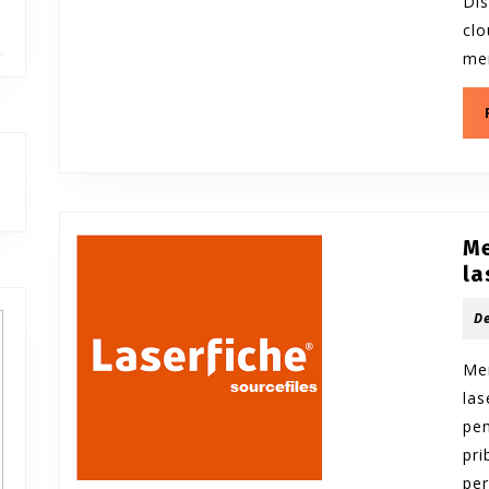
Di
cl
me
outube
Me
la
D
Me
la
pe
pr
pe