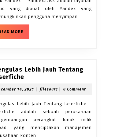
sk Yandex – Yandex.Disk adalah layanan
Disk
oud yang dibuat oleh Yandex yang
Yandex
mungkinkan pengguna menyimpan
Mengulas
READ MORE
Lebih
Jauh
Tentang
Software
Disk
Yandex
ngulas Lebih Jauh Tentang
Mengulas
serfiche
Lebih
December
filesourc
ecember 14, 2021
|
filesourc
|
0 Comment
Jauh
14,
Tentang
2021
ngulas Lebih Jauh Tentang laserfiche –
laserfiche
serfiche adalah sebuah perusahaan
ngembangan perangkat lunak milik
ibadi yang menciptakan manajemen
rusahaan konten