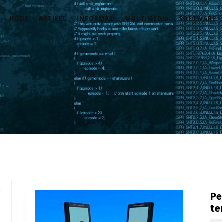
KODE
ARTIKEL
INFORMASI
MULTIMEDIA
SOFTWARE
Pe
te