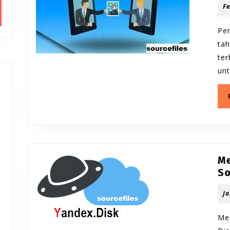
Fe
Per
tah
te
un
Me
So
Ja
Me