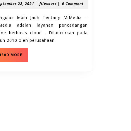
September
filesourc
eptember 22, 2021
|
filesourc
|
0 Comment
Jauh
22,
Tentang
2021
ngulas lebih Jauh Tentang MiMedia –
MiMedia
Media adalah layanan pencadangan
line berbasis cloud . Diluncurkan pada
hun 2010 oleh perusahaan
Mengulas
READ MORE
lebih
Jauh
Tentang
MiMedia