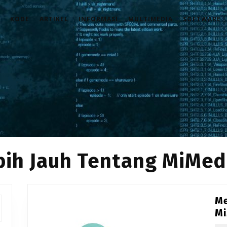
KODE
ARTIKEL
INFORMASI
MULTIMEDIA
SOFTWARE
bih Jauh Tentang MiMed
Me
Mi