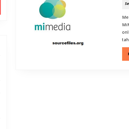
S
Me
Mi
on
ta