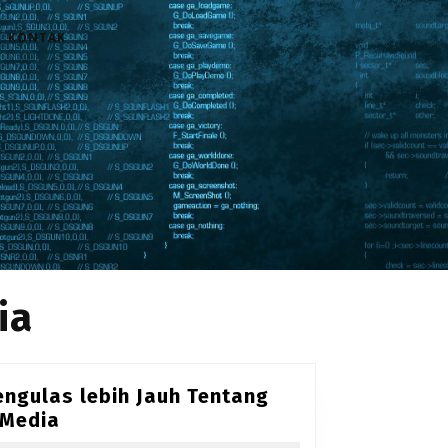
KONTAK
ia
ngulas lebih Jauh Tentang
Mengulas
Media
lebih