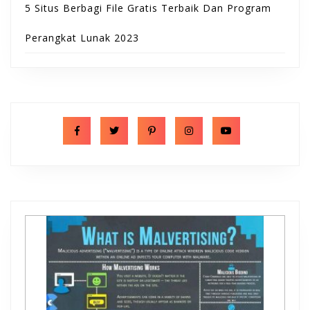
5 Situs Berbagi File Gratis Terbaik Dan Program
Perangkat Lunak 2023
F
T
P
I
Y
a
w
i
n
o
c
i
n
s
u
e
t
t
t
t
b
t
e
a
u
o
e
r
g
b
o
r
e
r
e
k
s
a
t
m