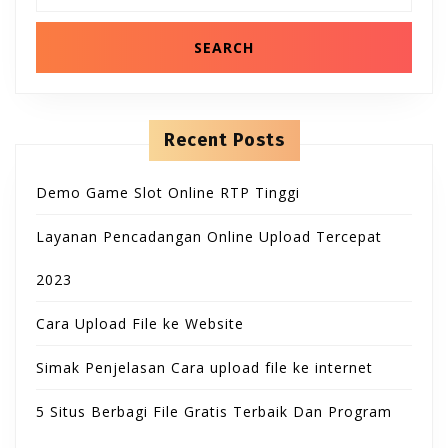
B
T
n
a
t
r
u
e
c
O
n
h
t
t
f
N
o
t
r
Recent Posts
:
o
Demo Game Slot Online RTP Tinggi
n
Layanan Pencadangan Online Upload Tercepat
2023
Cara Upload File ke Website
Simak Penjelasan Cara upload file ke internet
5 Situs Berbagi File Gratis Terbaik Dan Program