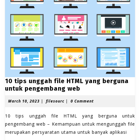
10 tips unggah file HTML yang berguna
1
untuk pengembang web
0
M
f
March 10, 2023
|
filesourc
|
0 Comment
t
a
i
i
r
l
10 tips unggah file HTML yang berguna untuk
p
c
e
h
s
pengembang web – Kemampuan untuk mengunggah file
s
1
o
merupakan persyaratan utama untuk banyak aplikasi
u
0
u