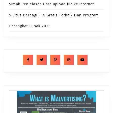
Simak Penjelasan Cara upload file ke internet
5 Situs Berbagi File Gratis Terbaik Dan Program
Perangkat Lunak 2023
F
T
P
I
Y
a
w
i
n
o
c
i
n
s
u
e
t
t
t
t
b
t
e
a
u
o
e
r
g
b
o
r
e
r
e
k
s
a
t
m