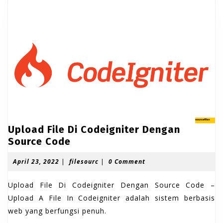
Upload File Di Codeigniter Dengan
U
Source Code
p
A
f
April 23, 2022
|
filesourc
|
0 Comment
l
p
i
o
r
l
Upload File Di Codeigniter Dengan Source Code –
a
i
e
l
s
Upload A File In Codeigniter adalah sistem berbasis
d
2
o
web yang berfungsi penuh.
F
3
u