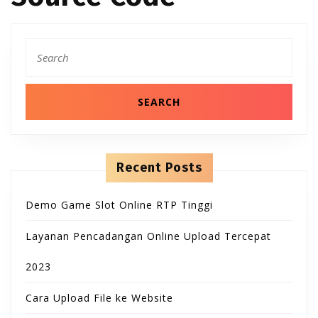
B
T
n
t
u
e
O
S
n
t
e
t
a
N
r
t
c
h
o
f
o
n
r
Recent Posts
:
Demo Game Slot Online RTP Tinggi
Layanan Pencadangan Online Upload Tercepat
2023
Cara Upload File ke Website