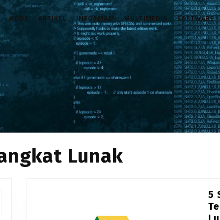
KODE
ARTIKEL
INFORMASI
MULTIMEDIA
SOFTWARE
angkat Lunak
5 
Te
Lu