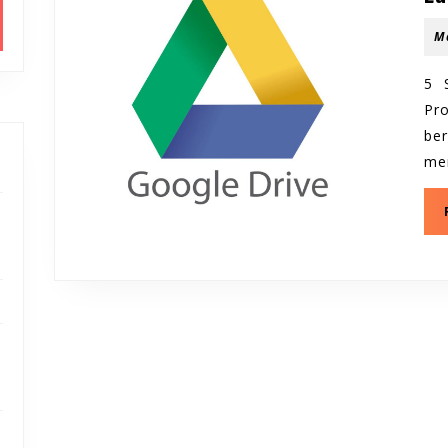
M
5 
Pr
be
men