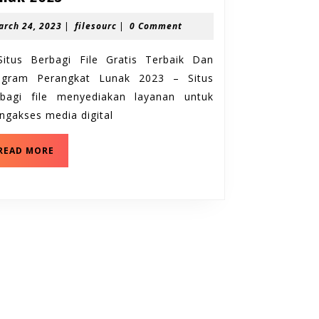
Situs
March
filesourc
arch 24, 2023
|
filesourc
|
0 Comment
Berbagi
24,
File
2023
Situs Berbagi File Gratis Terbaik Dan
Gratis
ogram Perangkat Lunak 2023 – Situs
Terbaik
rbagi file menyediakan layanan untuk
Dan
Program
gakses media digital
Perangkat
5
Lunak
READ MORE
Situs
2023
Berbagi
File
Gratis
Terbaik
Dan
Program
Perangkat
Lunak
2023