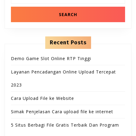
B
T
n
a
t
r
u
e
c
O
n
h
t
t
f
N
o
t
r
Recent Posts
:
o
Demo Game Slot Online RTP Tinggi
n
Layanan Pencadangan Online Upload Tercepat
2023
Cara Upload File ke Website
Simak Penjelasan Cara upload file ke internet
5 Situs Berbagi File Gratis Terbaik Dan Program