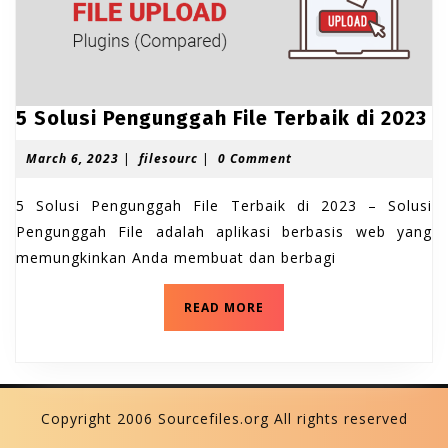
5
5 Solusi Pengunggah File Terbaik di 2023
S
M
f
March 6, 2023
|
filesourc
|
0 Comment
o
a
i
l
r
l
5 Solusi Pengunggah File Terbaik di 2023 – Solusi
u
c
e
h
s
Pengunggah File adalah aplikasi berbasis web yang
s
6
o
memungkinkan Anda membuat dan berbagi
i
,
u
P
2
r
0
c
5
e
READ MORE
2
S
n
3
o
g
l
u
u
s
n
i
Copyright 2006 Sourcefiles.org All rights reserved
g
P
e