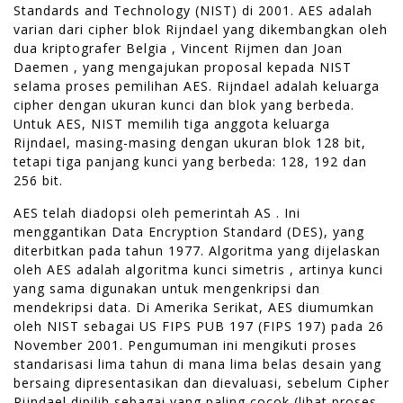
Standards and Technology (NIST) di 2001. AES adalah
varian dari cipher blok Rijndael yang dikembangkan oleh
dua kriptografer Belgia , Vincent Rijmen dan Joan
Daemen , yang mengajukan proposal kepada NIST
selama proses pemilihan AES. Rijndael adalah keluarga
cipher dengan ukuran kunci dan blok yang berbeda.
Untuk AES, NIST memilih tiga anggota keluarga
Rijndael, masing-masing dengan ukuran blok 128 bit,
tetapi tiga panjang kunci yang berbeda: 128, 192 dan
256 bit.
AES telah diadopsi oleh pemerintah AS . Ini
menggantikan Data Encryption Standard (DES), yang
diterbitkan pada tahun 1977. Algoritma yang dijelaskan
oleh AES adalah algoritma kunci simetris , artinya kunci
yang sama digunakan untuk mengenkripsi dan
mendekripsi data. Di Amerika Serikat, AES diumumkan
oleh NIST sebagai US FIPS PUB 197 (FIPS 197) pada 26
November 2001. Pengumuman ini mengikuti proses
standarisasi lima tahun di mana lima belas desain yang
bersaing dipresentasikan dan dievaluasi, sebelum Cipher
Rijndael dipilih sebagai yang paling cocok (lihat proses