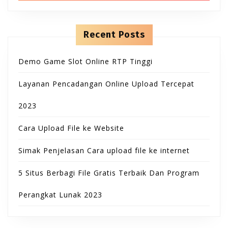
B
T
h
n
f
t
u
o
e
O
r
n
Recent Posts
t
:
t
N
Demo Game Slot Online RTP Tinggi
t
Layanan Pencadangan Online Upload Tercepat
o
2023
n
Cara Upload File ke Website
Simak Penjelasan Cara upload file ke internet
5 Situs Berbagi File Gratis Terbaik Dan Program
Perangkat Lunak 2023