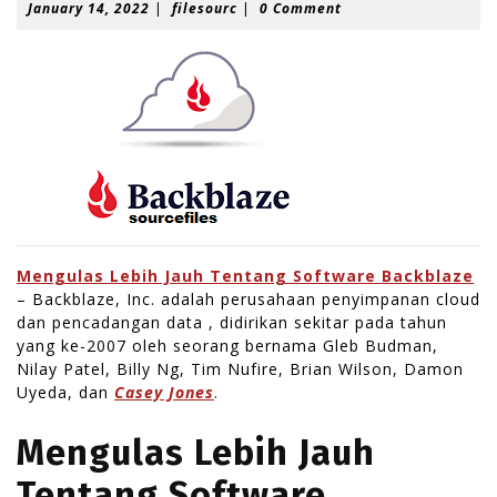
J
f
January 14, 2022
|
filesourc
|
0 Comment
a
i
n
l
u
e
a
s
r
o
y
u
1
r
4
c
,
2
0
2
2
Mengulas Lebih Jauh Tentang Software Backblaze
– Backblaze, Inc. adalah perusahaan penyimpanan cloud
dan pencadangan data , didirikan sekitar pada tahun
yang ke-2007 oleh seorang bernama Gleb Budman,
Nilay Patel, Billy Ng, Tim Nufire, Brian Wilson, Damon
Uyeda, dan
Casey Jones
.
Mengulas Lebih Jauh
Tentang Software