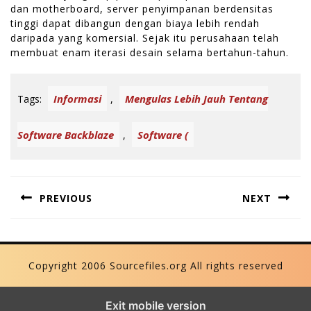
dan motherboard, server penyimpanan berdensitas
tinggi dapat dibangun dengan biaya lebih rendah
daripada yang komersial. Sejak itu perusahaan telah
membuat enam iterasi desain selama bertahun-tahun.
Informasi
Mengulas Lebih Jauh Tentang
Tags:
,
Software Backblaze
Software (
,
P
PREVIOUS
NEXT
o
P
N
s
r
e
t
Copyright 2006 Sourcefiles.org All rights reserved
e
x
n
v
t
Exit mobile version
i
p