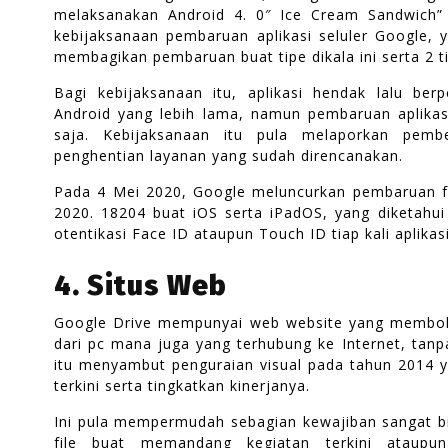
melaksanakan Android 4. 0″ Ice Cream Sandwich” 
kebijaksanaan pembaruan aplikasi seluler Google, y
membagikan pembaruan buat tipe dikala ini serta 2 ti
Bagi kebijaksanaan itu, aplikasi hendak lalu ber
Android yang lebih lama, namun pembaruan aplikas
saja. Kebijaksanaan itu pula melaporkan pemb
penghentian layanan yang sudah direncanakan.
Pada 4 Mei 2020, Google meluncurkan pembaruan fitur
2020. 18204 buat iOS serta iPadOS, yang diketahu
otentikasi Face ID ataupun Touch ID tiap kali aplikas
4. Situs Web
Google Drive mempunyai web website yang membo
dari pc mana juga yang terhubung ke Internet, tanp
itu menyambut penguraian visual pada tahun 2014 
terkini serta tingkatkan kinerjanya.
Ini pula mempermudah sebagian kewajiban sangat b
file buat memandang kegiatan terkini ataupu