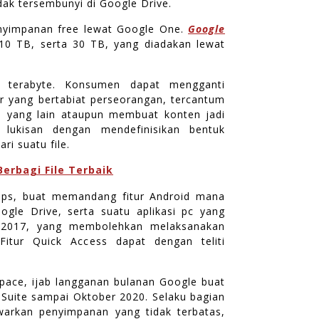
dak tersembunyi di Google Drive.
nyimpanan free lewat Google One.
Google
10 TB, serta 30 TB, yang diadakan lewat
5 terabyte. Konsumen dapat mengganti
lder yang bertabiat perseorangan, tercantum
 yang lain ataupun membuat konten jadi
 lukisan dengan mendefinisikan bentuk
ri suatu file.
erbagi File Terbaik
ckups, buat memandang fitur Android mana
gle Drive, serta suatu aplikasi pc yang
i 2017, yang membolehkan melaksanakan
itur Quick Access dapat dengan teliti
space, ijab langganan bulanan Google buat
 Suite sampai Oktober 2020. Selaku bagian
arkan penyimpanan yang tidak terbatas,