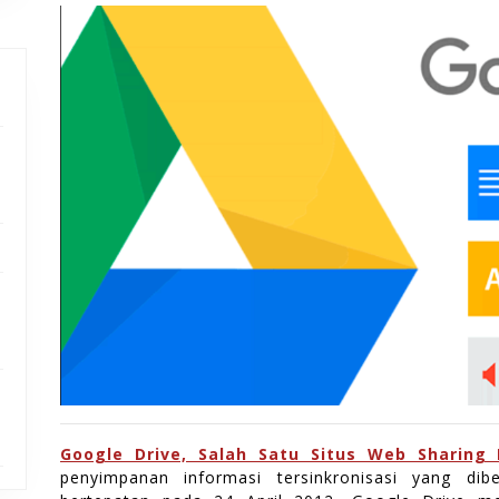
2021
Google Drive, Salah Satu Situs Web Sharing F
penyimpanan informasi tersinkronisasi yang dib