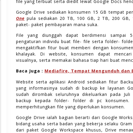
file yang terbuat serta diedit lewat Google Docs hen
Google Drive sediakan konsumen 15 GB tempat pe
One
pula sediakan 20 TB, 100 GB, 2 TB, 200 GB, 
paket- paket pembayaran mana suka.
File yang diunggah dapat berdimensi sampai 
pengaturan individu buat file- file serta folder- fo
mengaktifkan fitur buat memberi dengan konsumen
khalayak. Di website, konsumen dapat mencari
visualnya, serta memakai bahasa tiap hari buat menca
Baca Juga :
Mediafire, Tempat Mengunduh dan B
Website serta aplikasi Android sediakan fitur Ba
yang informasinya sudah di backup ke layanan Goo
sudah dirombak seluruhnya dikeluarkan pada Jul
backup kepada folder- folder di pc konsumen. F
memperhitungkan file yang diperlukan konsumen.
Google Drive ialah bagian berarti dari Google Work
bidang usaha serta badan yang bekerja selaku Gram
dari paket Google Workspace khusus, Drive menaw