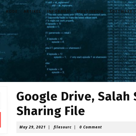
KODE
ARTIKEL
INFORMASI
MULTIMEDIA
SOFTWARE
Google Drive, Salah
Sharing File
May
filesourc
May 29, 2021
|
filesourc
|
0 Comment
29,