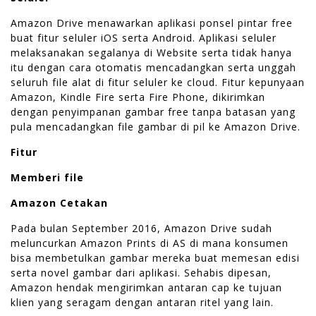
Amazon Drive menawarkan aplikasi ponsel pintar free
buat fitur seluler iOS serta Android. Aplikasi seluler
melaksanakan segalanya di Website serta tidak hanya
itu dengan cara otomatis mencadangkan serta unggah
seluruh file alat di fitur seluler ke cloud. Fitur kepunyaan
Amazon, Kindle Fire serta Fire Phone, dikirimkan
dengan penyimpanan gambar free tanpa batasan yang
pula mencadangkan file gambar di pil ke Amazon Drive.
Fitur
Memberi file
Amazon Cetakan
Pada bulan September 2016, Amazon Drive sudah
meluncurkan Amazon Prints di AS di mana konsumen
bisa membetulkan gambar mereka buat memesan edisi
serta novel gambar dari aplikasi. Sehabis dipesan,
Amazon hendak mengirimkan antaran cap ke tujuan
klien yang seragam dengan antaran ritel yang lain.