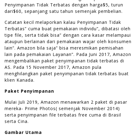
Penyimpanan Tidak Terbatas dengan harga$5, turun
dari$60, sepanjang satu tahun semenjak pembelian.
Catatan kecil melaporkan kalau Penyimpanan Tidak
Terbatas” cuma buat pemakaian individu”, dibatasi oleh
tipe file, serta tidak bisa” dengan cara kasar melampaui
ataupun berlainan dari pemakaian wajar oleh konsumen
lain”. Amazon bila saja” bisa meresmikan pemisahan
lain pada pemakaian Layanan”. Pada Juni 2017, Amazon
mengembalikan paket penyimpanan tidak terbatas di
AS. Pada 15 November 2017, Amazon pula
menghilangkan paket penyimpanan tidak terbatas buat
klien Kanada.
Paket Penyimpanan
Mulai Juli 2019, Amazon menawarkan 2 paket di pasar
mereka- Prime Photos( semenjak November 2014)
serta penyimpanan file terbatas free cuma di Brasil
serta Cina.
Gambar Utama