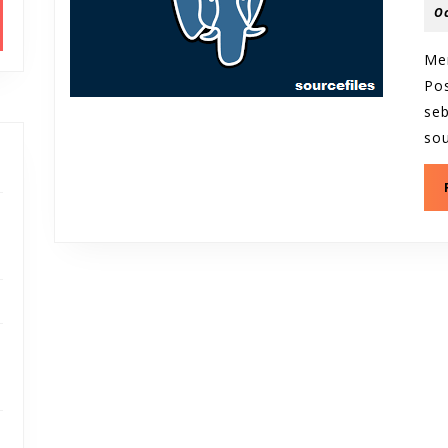
O
Me
Po
seb
so