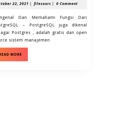
October
filesourc
ctober 22, 2021
|
filesourc
|
0 Comment
Memahami
22,
Fungsi
2021
ngenal Dan Memahami Fungsi Dari
Dari
stgreSQL – PostgreSQL juga dikenal
PostgreSQL
agai Postgres , adalah gratis dan open
urce sistem manajemen
Mengenal
READ MORE
Dan
Memahami
Fungsi
Dari
PostgreSQL