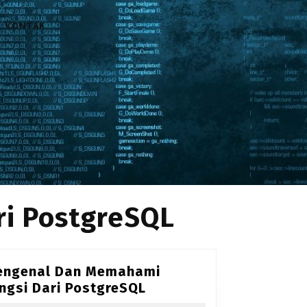
KONTAK
i PostgreSQL
engenal Dan Memahami
Mengenal
ngsi Dari PostgreSQL
Dan